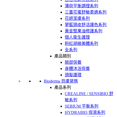
薄荷平衡調理系列
三重花蜜舒敏柔適系列
花妍潔膚系列
蓼藍頭皮舒活護色系列
黃金堅果油修護系列
個人衛生護理
粉紅胡椒美體系列
全系列
產品類別
臉部保養
身體沐浴保養
頭髮護理
Bioderma 貝膚黛瑪
產品系列
CREALINE / SENSIBIO 舒
敏系列
SEBIUM 平衡系列
HYDRABIO 保濕系列