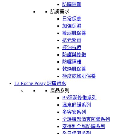
防曬隔離
肌膚需求
日常保養
加強保濕
敏弱肌保養
抗老緊實
控油抗痘
防護與修復
防曬隔離
乾燥肌保養
極度乾燥肌保養
La Roche-Posay 理膚寶水
產品系列
B5彈潤修復系列
溫泉舒緩系列
多容安系列
全護臉部清爽防曬系列
安得利全護防曬系列
全日保濕系列