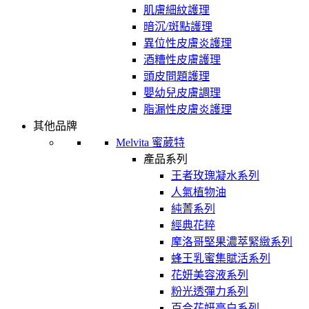
肌膚細紋護理
暗沉/斑點護理
異位性皮膚炎護理
酒糟性皮膚護理
頭皮問題護理
嬰幼兒皮膚調理
脂漏性皮膚炎護理
其他品牌
Melvita 蜜葳特
產品系列
王者玫瑰凝水系列
人氣植物油
純菁系列
經典花粹
摩洛哥堅果濃萃緊緻系列
蜂王乳蜜集賦活系列
花妍美容液系列
粉光透彈力系列
百合花妍亮白系列