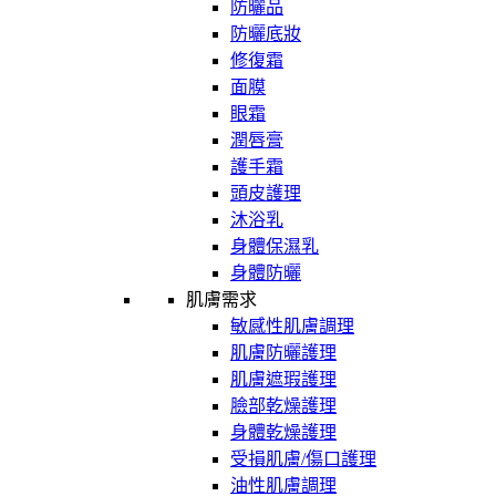
防曬品
防曬底妝
修復霜
面膜
眼霜
潤唇膏
護手霜
頭皮護理
沐浴乳
身體保濕乳
身體防曬
肌膚需求
敏感性肌膚調理
肌膚防曬護理
肌膚遮瑕護理
臉部乾燥護理
身體乾燥護理
受損肌膚/傷口護理
油性肌膚調理