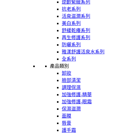
逆齡緊緻系列
抗老系列
活泉滋潤系列
美白系列
舒緩乾癢系列
再生修護系列
防曬系列
雅漾舒護活泉水系列
全系列
產品類別
卸妝
臉部清潔
調理保濕
加強修護-精華
加強修護-眼霜
保濕滋潤
面膜
唇膏
護手霜