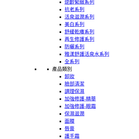
逆齡緊緻系列
抗老系列
活泉滋潤系列
美白系列
舒緩乾癢系列
再生修護系列
防曬系列
雅漾舒護活泉水系列
全系列
產品類別
卸妝
臉部清潔
調理保濕
加強修護-精華
加強修護-眼霜
保濕滋潤
面膜
唇膏
護手霜