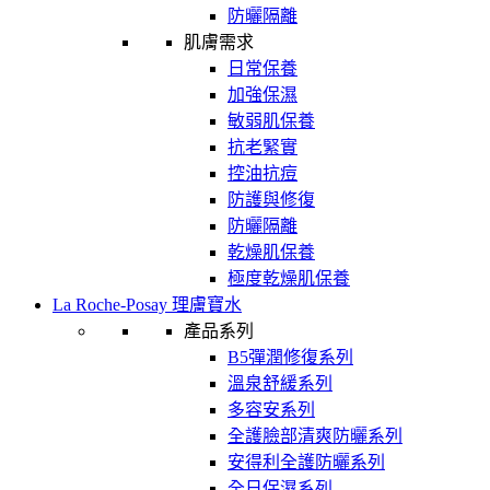
防曬隔離
肌膚需求
日常保養
加強保濕
敏弱肌保養
抗老緊實
控油抗痘
防護與修復
防曬隔離
乾燥肌保養
極度乾燥肌保養
La Roche-Posay 理膚寶水
產品系列
B5彈潤修復系列
溫泉舒緩系列
多容安系列
全護臉部清爽防曬系列
安得利全護防曬系列
全日保濕系列