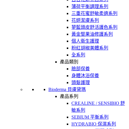
薄荷平衡調理系列
三重花蜜舒敏柔適系列
花妍潔膚系列
蓼藍頭皮舒活護色系列
黃金堅果油修護系列
個人衛生護理
粉紅胡椒美體系列
全系列
產品類別
臉部保養
身體沐浴保養
頭髮護理
Bioderma 貝膚黛瑪
產品系列
CREALINE / SENSIBIO 舒
敏系列
SEBIUM 平衡系列
HYDRABIO 保濕系列