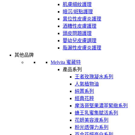
肌膚細紋護理
暗沉/斑點護理
異位性皮膚炎護理
酒糟性皮膚護理
頭皮問題護理
嬰幼兒皮膚調理
脂漏性皮膚炎護理
其他品牌
Melvita 蜜葳特
產品系列
王者玫瑰凝水系列
人氣植物油
純菁系列
經典花粹
摩洛哥堅果濃萃緊緻系列
蜂王乳蜜集賦活系列
花妍美容液系列
粉光透彈力系列
百合花妍亮白系列