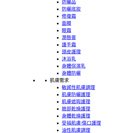
防曬品
防曬底妝
修復霜
面膜
眼霜
潤唇膏
護手霜
頭皮護理
沐浴乳
身體保濕乳
身體防曬
肌膚需求
敏感性肌膚調理
肌膚防曬護理
肌膚遮瑕護理
臉部乾燥護理
身體乾燥護理
受損肌膚/傷口護理
油性肌膚調理