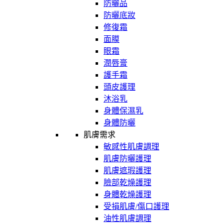
防曬品
防曬底妝
修復霜
面膜
眼霜
潤唇膏
護手霜
頭皮護理
沐浴乳
身體保濕乳
身體防曬
肌膚需求
敏感性肌膚調理
肌膚防曬護理
肌膚遮瑕護理
臉部乾燥護理
身體乾燥護理
受損肌膚/傷口護理
油性肌膚調理