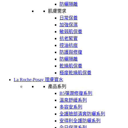
防曬隔離
肌膚需求
日常保養
加強保濕
敏弱肌保養
抗老緊實
控油抗痘
防護與修復
防曬隔離
乾燥肌保養
極度乾燥肌保養
La Roche-Posay 理膚寶水
產品系列
B5彈潤修復系列
溫泉舒緩系列
多容安系列
全護臉部清爽防曬系列
安得利全護防曬系列
全日保濕系列