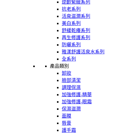
逆齡緊緻系列
抗老系列
活泉滋潤系列
美白系列
舒緩乾癢系列
再生修護系列
防曬系列
雅漾舒護活泉水系列
全系列
產品類別
卸妝
臉部清潔
調理保濕
加強修護-精華
加強修護-眼霜
保濕滋潤
面膜
唇膏
護手霜