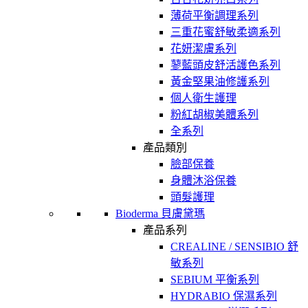
薄荷平衡調理系列
三重花蜜舒敏柔適系列
花妍潔膚系列
蓼藍頭皮舒活護色系列
黃金堅果油修護系列
個人衛生護理
粉紅胡椒美體系列
全系列
產品類別
臉部保養
身體沐浴保養
頭髮護理
Bioderma 貝膚黛瑪
產品系列
CREALINE / SENSIBIO 舒
敏系列
SEBIUM 平衡系列
HYDRABIO 保濕系列