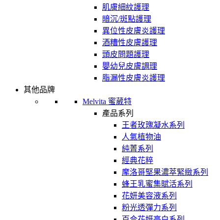
肌膚細紋護理
暗沉/斑點護理
異位性皮膚炎護理
酒糟性皮膚護理
頭皮問題護理
嬰幼兒皮膚調理
脂漏性皮膚炎護理
其他品牌
Melvita 蜜葳特
產品系列
王者玫瑰凝水系列
人氣植物油
純菁系列
經典花粹
摩洛哥堅果濃萃緊緻系列
蜂王乳蜜集賦活系列
花妍美容液系列
粉光透彈力系列
百合花妍亮白系列