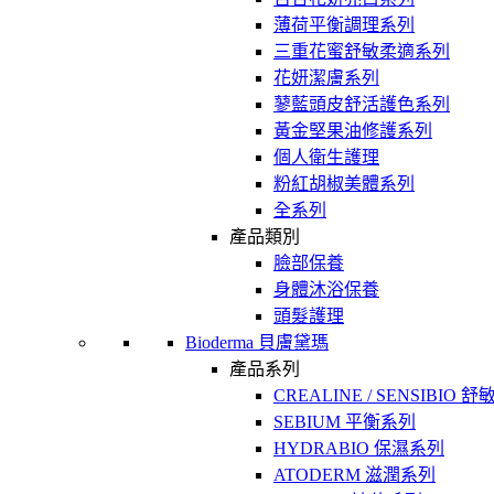
薄荷平衡調理系列
三重花蜜舒敏柔適系列
花妍潔膚系列
蓼藍頭皮舒活護色系列
黃金堅果油修護系列
個人衛生護理
粉紅胡椒美體系列
全系列
產品類別
臉部保養
身體沐浴保養
頭髮護理
Bioderma 貝膚黛瑪
產品系列
CREALINE / SENSIBIO 
SEBIUM 平衡系列
HYDRABIO 保濕系列
ATODERM 滋潤系列