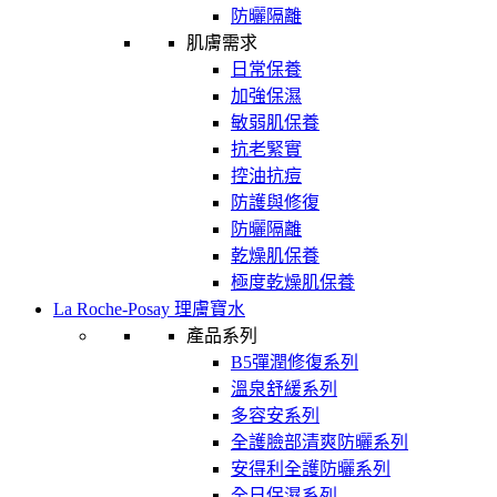
防曬隔離
肌膚需求
日常保養
加強保濕
敏弱肌保養
抗老緊實
控油抗痘
防護與修復
防曬隔離
乾燥肌保養
極度乾燥肌保養
La Roche-Posay 理膚寶水
產品系列
B5彈潤修復系列
溫泉舒緩系列
多容安系列
全護臉部清爽防曬系列
安得利全護防曬系列
全日保濕系列