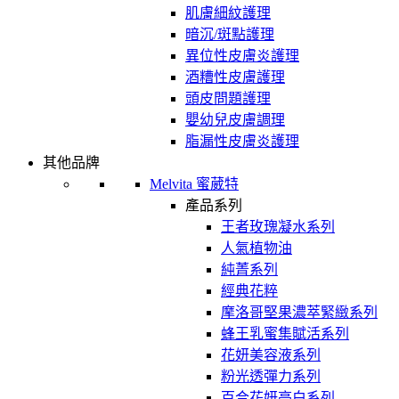
肌膚細紋護理
暗沉/斑點護理
異位性皮膚炎護理
酒糟性皮膚護理
頭皮問題護理
嬰幼兒皮膚調理
脂漏性皮膚炎護理
其他品牌
Melvita 蜜葳特
產品系列
王者玫瑰凝水系列
人氣植物油
純菁系列
經典花粹
摩洛哥堅果濃萃緊緻系列
蜂王乳蜜集賦活系列
花妍美容液系列
粉光透彈力系列
百合花妍亮白系列