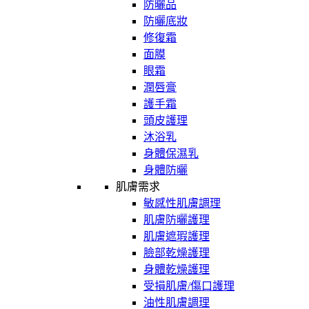
防曬品
防曬底妝
修復霜
面膜
眼霜
潤唇膏
護手霜
頭皮護理
沐浴乳
身體保濕乳
身體防曬
肌膚需求
敏感性肌膚調理
肌膚防曬護理
肌膚遮瑕護理
臉部乾燥護理
身體乾燥護理
受損肌膚/傷口護理
油性肌膚調理