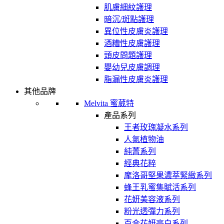
肌膚細紋護理
暗沉/斑點護理
異位性皮膚炎護理
酒糟性皮膚護理
頭皮問題護理
嬰幼兒皮膚調理
脂漏性皮膚炎護理
其他品牌
Melvita 蜜葳特
產品系列
王者玫瑰凝水系列
人氣植物油
純菁系列
經典花粹
摩洛哥堅果濃萃緊緻系列
蜂王乳蜜集賦活系列
花妍美容液系列
粉光透彈力系列
百合花妍亮白系列