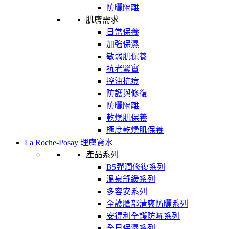
防曬隔離
肌膚需求
日常保養
加強保濕
敏弱肌保養
抗老緊實
控油抗痘
防護與修復
防曬隔離
乾燥肌保養
極度乾燥肌保養
La Roche-Posay 理膚寶水
產品系列
B5彈潤修復系列
溫泉舒緩系列
多容安系列
全護臉部清爽防曬系列
安得利全護防曬系列
全日保濕系列