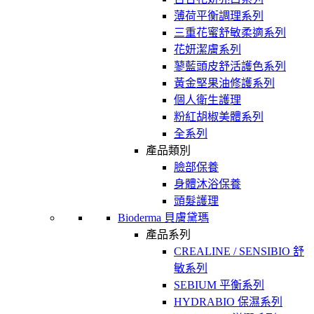
薄荷平衡調理系列
三重花蜜舒敏柔適系列
花妍潔膚系列
蓼藍頭皮舒活護色系列
黃金堅果油修護系列
個人衛生護理
粉紅胡椒美體系列
全系列
產品類別
臉部保養
身體沐浴保養
頭髮護理
Bioderma 貝膚黛瑪
產品系列
CREALINE / SENSIBIO 舒
敏系列
SEBIUM 平衡系列
HYDRABIO 保濕系列