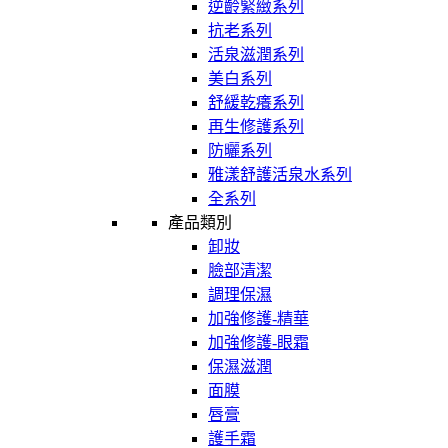
逆齡緊緻系列
抗老系列
活泉滋潤系列
美白系列
舒緩乾癢系列
再生修護系列
防曬系列
雅漾舒護活泉水系列
全系列
產品類別
卸妝
臉部清潔
調理保濕
加強修護-精華
加強修護-眼霜
保濕滋潤
面膜
唇膏
護手霜