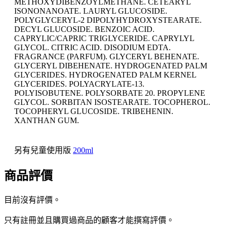
METHOXYDIBENZOYLMETHANE. CETEARYL
ISONONANOATE. LAURYL GLUCOSIDE.
POLYGLYCERYL-2 DIPOLYHYDROXYSTEARATE.
DECYL GLUCOSIDE. BENZOIC ACID.
CAPRYLIC/CAPRIC TRIGLYCERIDE. CAPRYLYL
GLYCOL. CITRIC ACID. DISODIUM EDTA.
FRAGRANCE (PARFUM). GLYCERYL BEHENATE.
GLYCERYL DIBEHENATE. HYDROGENATED PALM
GLYCERIDES. HYDROGENATED PALM KERNEL
GLYCERIDES. POLYACRYLATE-13.
POLYISOBUTENE. POLYSORBATE 20. PROPYLENE
GLYCOL. SORBITAN ISOSTEARATE. TOCOPHEROL.
TOCOPHERYL GLUCOSIDE. TRIBEHENIN.
XANTHAN GUM.
另有兒童使用版
200ml
商品評價
目前沒有評價。
只有註冊並且購買過商品的顧客才能撰寫評價。