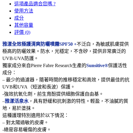
這項產品適合您嗎 ?
使用方法
成分
其他容量
評價 (0)
雅漾全效極護清爽防曬噴霧SPF50 +
不泛白，為敏感肌膚提供
極高的防曬效果。防水，光穩定，不含矽，提供非​​常廣泛的
UVB-UVA防護。
獨家成分來自Pierre Fabre Research生產的
Sunsitive®
保護活性
成分：
– 最少的過濾器，隨著時間的推移穩定和高效，提供最佳的抗
UVB和UVA（短波和長波）保護。
-強效抗氧化劑，前生育酚提供細胞保護自由基。
–
雅漾活泉水
，具有舒緩和抗刺激的特性。輕盈，不油膩的質
地，易於塗抹。
這種護理特別適用於以下情況：
– 對太陽過敏的皮膚。
-總是容易曬傷的皮膚。