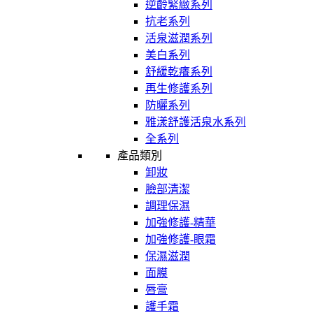
逆齡緊緻系列
抗老系列
活泉滋潤系列
美白系列
舒緩乾癢系列
再生修護系列
防曬系列
雅漾舒護活泉水系列
全系列
產品類別
卸妝
臉部清潔
調理保濕
加強修護-精華
加強修護-眼霜
保濕滋潤
面膜
唇膏
護手霜