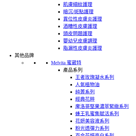
肌膚細紋護理
暗沉/斑點護理
異位性皮膚炎護理
酒糟性皮膚護理
頭皮問題護理
嬰幼兒皮膚調理
脂漏性皮膚炎護理
其他品牌
Melvita 蜜葳特
產品系列
王者玫瑰凝水系列
人氣植物油
純菁系列
經典花粹
摩洛哥堅果濃萃緊緻系列
蜂王乳蜜集賦活系列
花妍美容液系列
粉光透彈力系列
百合花妍亮白系列