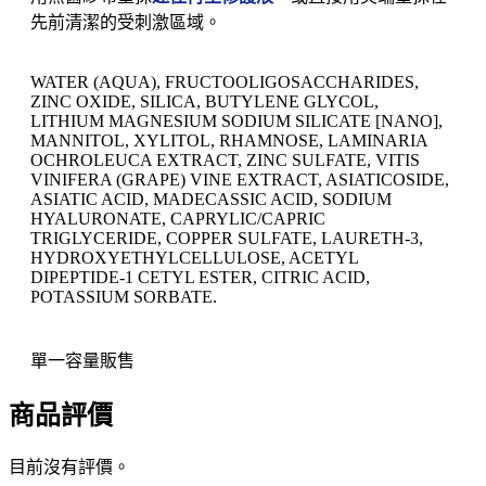
先前清潔的受刺激區域。
WATER (AQUA), FRUCTOOLIGOSACCHARIDES,
ZINC OXIDE, SILICA, BUTYLENE GLYCOL,
LITHIUM MAGNESIUM SODIUM SILICATE [NANO],
MANNITOL, XYLITOL, RHAMNOSE, LAMINARIA
OCHROLEUCA EXTRACT, ZINC SULFATE, VITIS
VINIFERA (GRAPE) VINE EXTRACT, ASIATICOSIDE,
ASIATIC ACID, MADECASSIC ACID, SODIUM
HYALURONATE, CAPRYLIC/CAPRIC
TRIGLYCERIDE, COPPER SULFATE, LAURETH-3,
HYDROXYETHYLCELLULOSE, ACETYL
DIPEPTIDE-1 CETYL ESTER, CITRIC ACID,
POTASSIUM SORBATE.
單一容量販售
商品評價
目前沒有評價。