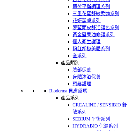
薄荷平衡調理系列
三重花蜜舒敏柔適系列
花妍潔膚系列
蓼藍頭皮舒活護色系列
黃金堅果油修護系列
個人衛生護理
粉紅胡椒美體系列
全系列
產品類別
臉部保養
身體沐浴保養
頭髮護理
Bioderma 貝膚黛瑪
產品系列
CREALINE / SENSIBIO 舒
敏系列
SEBIUM 平衡系列
HYDRABIO 保濕系列