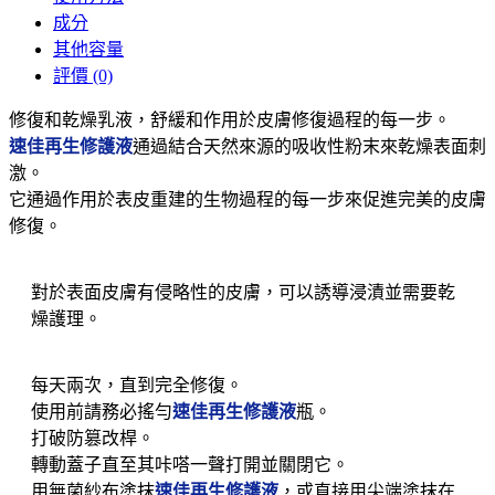
成分
其他容量
評價 (0)
修復和乾燥乳液，舒緩和作用於皮膚修復過程的每一步。
速佳再生修護液
通過結合天然來源的吸收性粉末來乾燥表面刺
激。
它通過作用於表皮重建的生物過程的每一步來促進完美的皮膚
修復。
對於表面皮膚有侵略性的皮膚，可以誘導浸漬並需要乾
燥護理。
每天兩次，直到完全修復。
使用前請務必搖勻
速佳再生修護液
瓶。
打破防篡改桿。
轉動蓋子直至其咔嗒一聲打開並關閉它。
用無菌紗布塗抹
速佳再生修護液
，或直接用尖端塗抹在