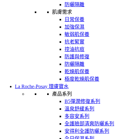
防曬隔離
肌膚需求
日常保養
加強保濕
敏弱肌保養
抗老緊實
控油抗痘
防護與修復
防曬隔離
乾燥肌保養
極度乾燥肌保養
La Roche-Posay 理膚寶水
產品系列
B5彈潤修復系列
溫泉舒緩系列
多容安系列
全護臉部清爽防曬系列
安得利全護防曬系列
全日保濕系列