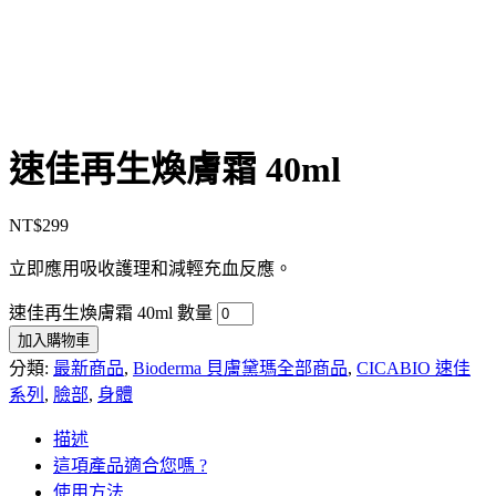
速佳再生煥膚霜 40ml
NT$
299
立即應用吸收護理和減輕充血反應。
速佳再生煥膚霜 40ml 數量
加入購物車
分類:
最新商品
,
Bioderma 貝膚黛瑪全部商品
,
CICABIO 速佳
系列
,
臉部
,
身體
描述
這項產品適合您嗎 ?
使用方法