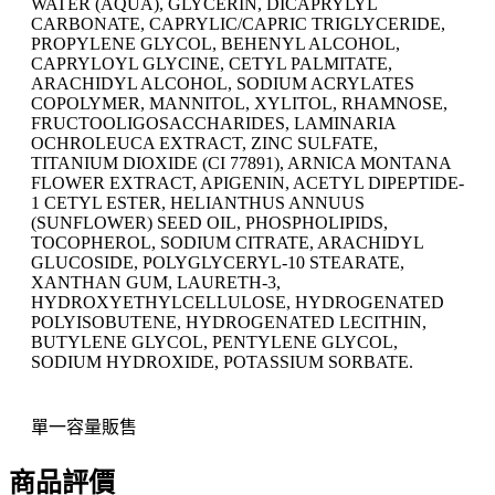
WATER (AQUA), GLYCERIN, DICAPRYLYL
CARBONATE, CAPRYLIC/CAPRIC TRIGLYCERIDE,
PROPYLENE GLYCOL, BEHENYL ALCOHOL,
CAPRYLOYL GLYCINE, CETYL PALMITATE,
ARACHIDYL ALCOHOL, SODIUM ACRYLATES
COPOLYMER, MANNITOL, XYLITOL, RHAMNOSE,
FRUCTOOLIGOSACCHARIDES, LAMINARIA
OCHROLEUCA EXTRACT, ZINC SULFATE,
TITANIUM DIOXIDE (CI 77891), ARNICA MONTANA
FLOWER EXTRACT, APIGENIN, ACETYL DIPEPTIDE-
1 CETYL ESTER, HELIANTHUS ANNUUS
(SUNFLOWER) SEED OIL, PHOSPHOLIPIDS,
TOCOPHEROL, SODIUM CITRATE, ARACHIDYL
GLUCOSIDE, POLYGLYCERYL-10 STEARATE,
XANTHAN GUM, LAURETH-3,
HYDROXYETHYLCELLULOSE, HYDROGENATED
POLYISOBUTENE, HYDROGENATED LECITHIN,
BUTYLENE GLYCOL, PENTYLENE GLYCOL,
SODIUM HYDROXIDE, POTASSIUM SORBATE.
單一容量販售
商品評價