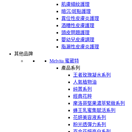
肌膚細紋護理
暗沉/斑點護理
異位性皮膚炎護理
酒糟性皮膚護理
頭皮問題護理
嬰幼兒皮膚調理
脂漏性皮膚炎護理
其他品牌
Melvita 蜜葳特
產品系列
王者玫瑰凝水系列
人氣植物油
純菁系列
經典花粹
摩洛哥堅果濃萃緊緻系列
蜂王乳蜜集賦活系列
花妍美容液系列
粉光透彈力系列
百合花妍亮白系列