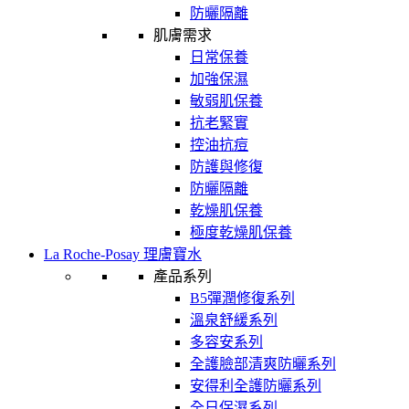
防曬隔離
肌膚需求
日常保養
加強保濕
敏弱肌保養
抗老緊實
控油抗痘
防護與修復
防曬隔離
乾燥肌保養
極度乾燥肌保養
La Roche-Posay 理膚寶水
產品系列
B5彈潤修復系列
溫泉舒緩系列
多容安系列
全護臉部清爽防曬系列
安得利全護防曬系列
全日保濕系列