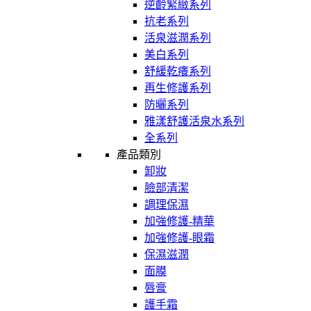
逆齡緊緻系列
抗老系列
活泉滋潤系列
美白系列
舒緩乾癢系列
再生修護系列
防曬系列
雅漾舒護活泉水系列
全系列
產品類別
卸妝
臉部清潔
調理保濕
加強修護-精華
加強修護-眼霜
保濕滋潤
面膜
唇膏
護手霜