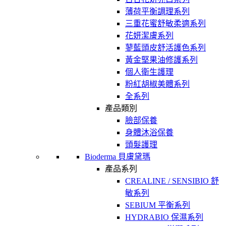
薄荷平衡調理系列
三重花蜜舒敏柔適系列
花妍潔膚系列
蓼藍頭皮舒活護色系列
黃金堅果油修護系列
個人衛生護理
粉紅胡椒美體系列
全系列
產品類別
臉部保養
身體沐浴保養
頭髮護理
Bioderma 貝膚黛瑪
產品系列
CREALINE / SENSIBIO 舒
敏系列
SEBIUM 平衡系列
HYDRABIO 保濕系列