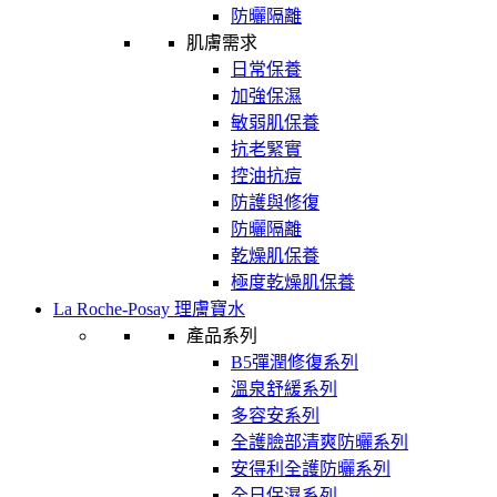
防曬隔離
肌膚需求
日常保養
加強保濕
敏弱肌保養
抗老緊實
控油抗痘
防護與修復
防曬隔離
乾燥肌保養
極度乾燥肌保養
La Roche-Posay 理膚寶水
產品系列
B5彈潤修復系列
溫泉舒緩系列
多容安系列
全護臉部清爽防曬系列
安得利全護防曬系列
全日保濕系列