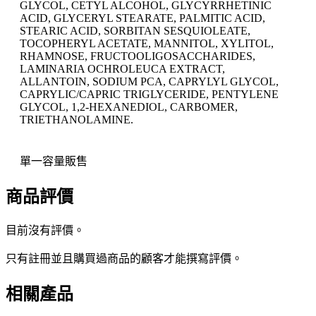
GLYCOL, CETYL ALCOHOL, GLYCYRRHETINIC
ACID, GLYCERYL STEARATE, PALMITIC ACID,
STEARIC ACID, SORBITAN SESQUIOLEATE,
TOCOPHERYL ACETATE, MANNITOL, XYLITOL,
RHAMNOSE, FRUCTOOLIGOSACCHARIDES,
LAMINARIA OCHROLEUCA EXTRACT,
ALLANTOIN, SODIUM PCA, CAPRYLYL GLYCOL,
CAPRYLIC/CAPRIC TRIGLYCERIDE, PENTYLENE
GLYCOL, 1,2-HEXANEDIOL, CARBOMER,
TRIETHANOLAMINE.
單一容量販售
商品評價
目前沒有評價。
只有註冊並且購買過商品的顧客才能撰寫評價。
相關產品