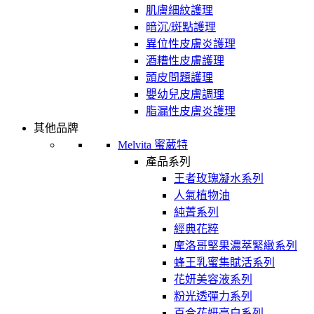
肌膚細紋護理
暗沉/斑點護理
異位性皮膚炎護理
酒糟性皮膚護理
頭皮問題護理
嬰幼兒皮膚調理
脂漏性皮膚炎護理
其他品牌
Melvita 蜜葳特
產品系列
王者玫瑰凝水系列
人氣植物油
純菁系列
經典花粹
摩洛哥堅果濃萃緊緻系列
蜂王乳蜜集賦活系列
花妍美容液系列
粉光透彈力系列
百合花妍亮白系列