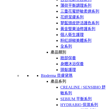
薄荷平衡調理系列
三重花蜜舒敏柔適系列
花妍潔膚系列
蓼藍頭皮舒活護色系列
黃金堅果油修護系列
個人衛生護理
粉紅胡椒美體系列
全系列
產品類別
臉部保養
身體沐浴保養
頭髮護理
Bioderma 貝膚黛瑪
產品系列
CREALINE / SENSIBIO 舒
敏系列
SEBIUM 平衡系列
HYDRABIO 保濕系列