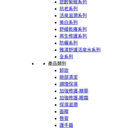
逆齡緊緻系列
抗老系列
活泉滋潤系列
美白系列
舒緩乾癢系列
再生修護系列
防曬系列
雅漾舒護活泉水系列
全系列
產品類別
卸妝
臉部清潔
調理保濕
加強修護-精華
加強修護-眼霜
保濕滋潤
面膜
唇膏
護手霜