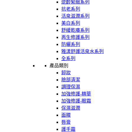
逆齡緊緻系列
抗老系列
活泉滋潤系列
美白系列
舒緩乾癢系列
再生修護系列
防曬系列
雅漾舒護活泉水系列
全系列
產品類別
卸妝
臉部清潔
調理保濕
加強修護-精華
加強修護-眼霜
保濕滋潤
面膜
唇膏
護手霜