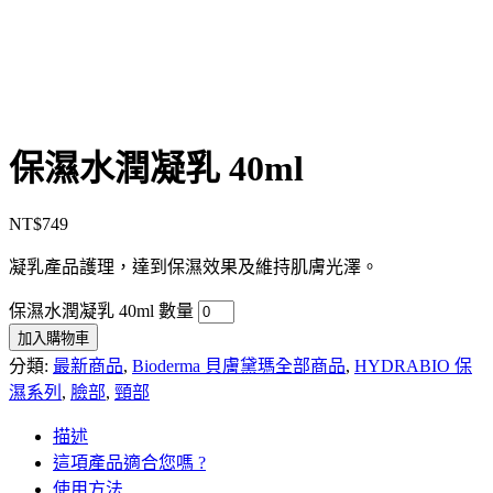
保濕水潤凝乳 40ml
NT$
749
凝乳產品護理，達到保濕效果及維持肌膚光澤。
保濕水潤凝乳 40ml 數量
加入購物車
分類:
最新商品
,
Bioderma 貝膚黛瑪全部商品
,
HYDRABIO 保
濕系列
,
臉部
,
頸部
描述
這項產品適合您嗎 ?
使用方法