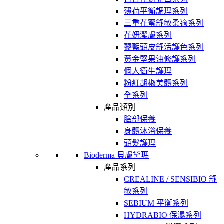
薄荷平衡調理系列
三重花蜜舒敏柔適系列
花妍潔膚系列
蓼藍頭皮舒活護色系列
黃金堅果油修護系列
個人衛生護理
粉紅胡椒美體系列
全系列
產品類別
臉部保養
身體沐浴保養
頭髮護理
Bioderma 貝膚黛瑪
產品系列
CREALINE / SENSIBIO 舒
敏系列
SEBIUM 平衡系列
HYDRABIO 保濕系列