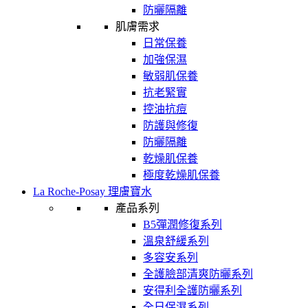
防曬隔離
肌膚需求
日常保養
加強保濕
敏弱肌保養
抗老緊實
控油抗痘
防護與修復
防曬隔離
乾燥肌保養
極度乾燥肌保養
La Roche-Posay 理膚寶水
產品系列
B5彈潤修復系列
溫泉舒緩系列
多容安系列
全護臉部清爽防曬系列
安得利全護防曬系列
全日保濕系列