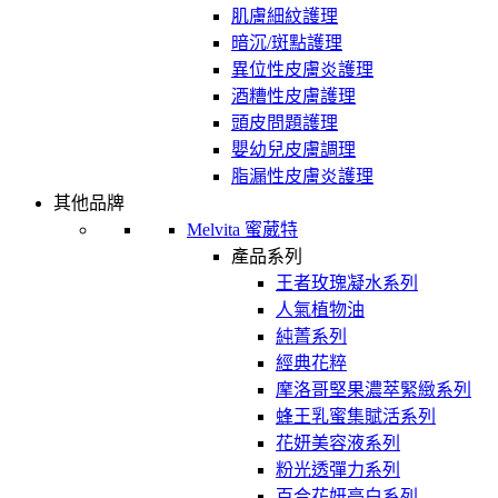
肌膚細紋護理
暗沉/斑點護理
異位性皮膚炎護理
酒糟性皮膚護理
頭皮問題護理
嬰幼兒皮膚調理
脂漏性皮膚炎護理
其他品牌
Melvita 蜜葳特
產品系列
王者玫瑰凝水系列
人氣植物油
純菁系列
經典花粹
摩洛哥堅果濃萃緊緻系列
蜂王乳蜜集賦活系列
花妍美容液系列
粉光透彈力系列
百合花妍亮白系列