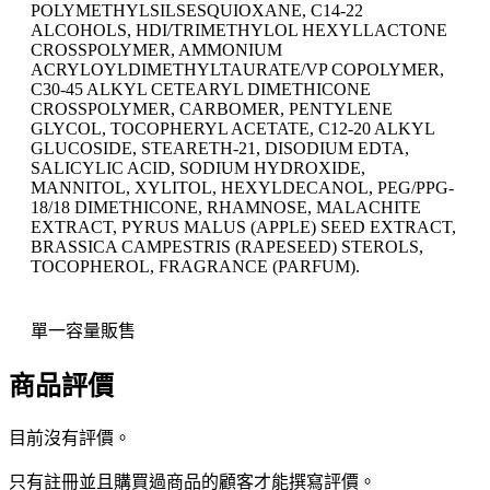
POLYMETHYLSILSESQUIOXANE, C14-22
ALCOHOLS, HDI/TRIMETHYLOL HEXYLLACTONE
CROSSPOLYMER, AMMONIUM
ACRYLOYLDIMETHYLTAURATE/VP COPOLYMER,
C30-45 ALKYL CETEARYL DIMETHICONE
CROSSPOLYMER, CARBOMER, PENTYLENE
GLYCOL, TOCOPHERYL ACETATE, C12-20 ALKYL
GLUCOSIDE, STEARETH-21, DISODIUM EDTA,
SALICYLIC ACID, SODIUM HYDROXIDE,
MANNITOL, XYLITOL, HEXYLDECANOL, PEG/PPG-
18/18 DIMETHICONE, RHAMNOSE, MALACHITE
EXTRACT, PYRUS MALUS (APPLE) SEED EXTRACT,
BRASSICA CAMPESTRIS (RAPESEED) STEROLS,
TOCOPHEROL, FRAGRANCE (PARFUM).
單一容量販售
商品評價
目前沒有評價。
只有註冊並且購買過商品的顧客才能撰寫評價。