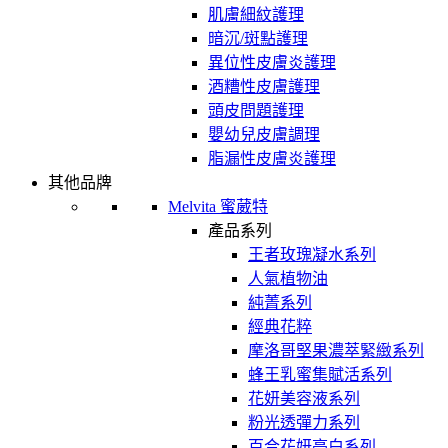
肌膚細紋護理
暗沉/斑點護理
異位性皮膚炎護理
酒糟性皮膚護理
頭皮問題護理
嬰幼兒皮膚調理
脂漏性皮膚炎護理
其他品牌
Melvita 蜜葳特
產品系列
王者玫瑰凝水系列
人氣植物油
純菁系列
經典花粹
摩洛哥堅果濃萃緊緻系列
蜂王乳蜜集賦活系列
花妍美容液系列
粉光透彈力系列
百合花妍亮白系列