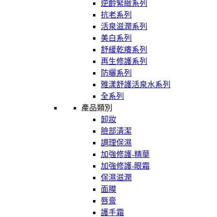
逆齡緊緻系列
抗老系列
活泉滋潤系列
美白系列
舒緩乾癢系列
再生修護系列
防曬系列
雅漾舒護活泉水系列
全系列
產品類別
卸妝
臉部清潔
調理保濕
加強修護-精華
加強修護-眼霜
保濕滋潤
面膜
唇膏
護手霜