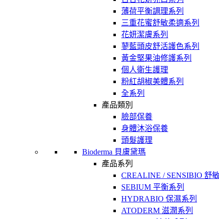
薄荷平衡調理系列
三重花蜜舒敏柔適系列
花妍潔膚系列
蓼藍頭皮舒活護色系列
黃金堅果油修護系列
個人衛生護理
粉紅胡椒美體系列
全系列
產品類別
臉部保養
身體沐浴保養
頭髮護理
Bioderma 貝膚黛瑪
產品系列
CREALINE / SENSIBIO 
SEBIUM 平衡系列
HYDRABIO 保濕系列
ATODERM 滋潤系列