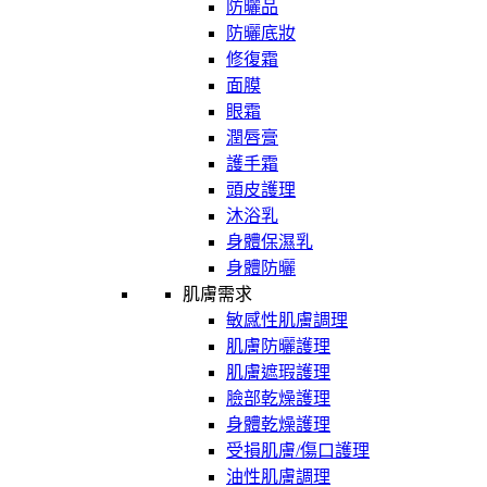
防曬品
防曬底妝
修復霜
面膜
眼霜
潤唇膏
護手霜
頭皮護理
沐浴乳
身體保濕乳
身體防曬
肌膚需求
敏感性肌膚調理
肌膚防曬護理
肌膚遮瑕護理
臉部乾燥護理
身體乾燥護理
受損肌膚/傷口護理
油性肌膚調理