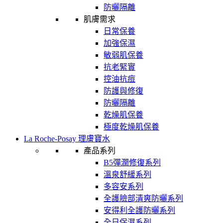
防曬隔離
肌膚需求
日常保養
加強保濕
敏弱肌保養
抗老緊實
控油抗痘
防護與修復
防曬隔離
乾燥肌保養
極度乾燥肌保養
La Roche-Posay 理膚寶水
產品系列
B5彈潤修復系列
溫泉舒緩系列
多容安系列
全護臉部清爽防曬系列
安得利全護防曬系列
全日保濕系列