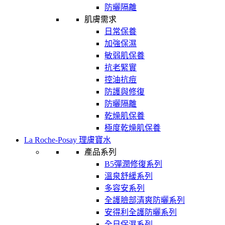
防曬隔離
肌膚需求
日常保養
加強保濕
敏弱肌保養
抗老緊實
控油抗痘
防護與修復
防曬隔離
乾燥肌保養
極度乾燥肌保養
La Roche-Posay 理膚寶水
產品系列
B5彈潤修復系列
溫泉舒緩系列
多容安系列
全護臉部清爽防曬系列
安得利全護防曬系列
全日保濕系列