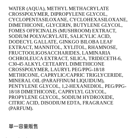
WATER (AQUA), METHYL METHACRYLATE
CROSSPOLYMER, DIPROPYLENE GLYCOL,
CYCLOPENTASILOXANE, CYCLOHEXASILOXANE,
DIMETHICONE, GLYCERIN, BUTYLENE GLYCOL,
FOMES OFFICINALIS (MUSHROOM) EXTRACT,
SODIUM POLYACRYLATE, SALICYLIC ACID,
DODECYL GALLATE, GINKGO BILOBA LEAF
EXTRACT, MANNITOL, XYLITOL, RHAMNOSE,
FRUCTOOLIGOSACCHARIDES, LAMINARIA
OCHROLEUCA EXTRACT, SILICA, TRIDECETH-6,
C30-45 ALKYL CETEARYL DIMETHICONE
CROSSPOLYMER, LAURYL PEG/PPG-18/18
METHICONE, CAPRYLIC/CAPRIC TRIGLYCERIDE,
MINERAL OIL (PARAFFINUM LIQUIDUM),
PENTYLENE GLYCOL, 1,2-HEXANEDIOL, PEG/PPG-
18/18 DIMETHICONE, CAPRYLYL GLYCOL,
PROPYLENE GLYCOL, SODIUM HYDROXIDE,
CITRIC ACID, DISODIUM EDTA, FRAGRANCE
(PARFUM).
單一容量販售