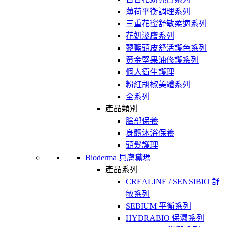
薄荷平衡調理系列
三重花蜜舒敏柔適系列
花妍潔膚系列
蓼藍頭皮舒活護色系列
黃金堅果油修護系列
個人衛生護理
粉紅胡椒美體系列
全系列
產品類別
臉部保養
身體沐浴保養
頭髮護理
Bioderma 貝膚黛瑪
產品系列
CREALINE / SENSIBIO 舒
敏系列
SEBIUM 平衡系列
HYDRABIO 保濕系列