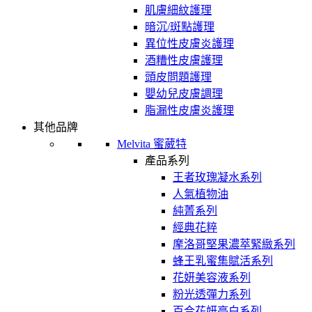
肌膚細紋護理
暗沉/斑點護理
異位性皮膚炎護理
酒糟性皮膚護理
頭皮問題護理
嬰幼兒皮膚調理
脂漏性皮膚炎護理
其他品牌
Melvita 蜜葳特
產品系列
王者玫瑰凝水系列
人氣植物油
純菁系列
經典花粹
摩洛哥堅果濃萃緊緻系列
蜂王乳蜜集賦活系列
花妍美容液系列
粉光透彈力系列
百合花妍亮白系列