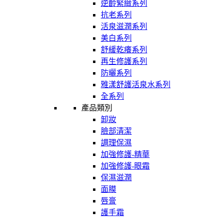
逆齡緊緻系列
抗老系列
活泉滋潤系列
美白系列
舒緩乾癢系列
再生修護系列
防曬系列
雅漾舒護活泉水系列
全系列
產品類別
卸妝
臉部清潔
調理保濕
加強修護-精華
加強修護-眼霜
保濕滋潤
面膜
唇膏
護手霜