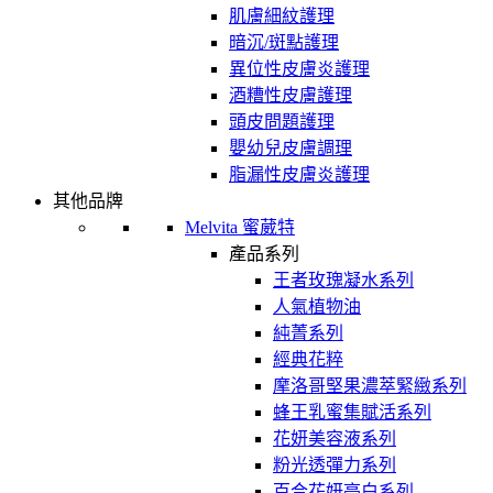
肌膚細紋護理
暗沉/斑點護理
異位性皮膚炎護理
酒糟性皮膚護理
頭皮問題護理
嬰幼兒皮膚調理
脂漏性皮膚炎護理
其他品牌
Melvita 蜜葳特
產品系列
王者玫瑰凝水系列
人氣植物油
純菁系列
經典花粹
摩洛哥堅果濃萃緊緻系列
蜂王乳蜜集賦活系列
花妍美容液系列
粉光透彈力系列
百合花妍亮白系列