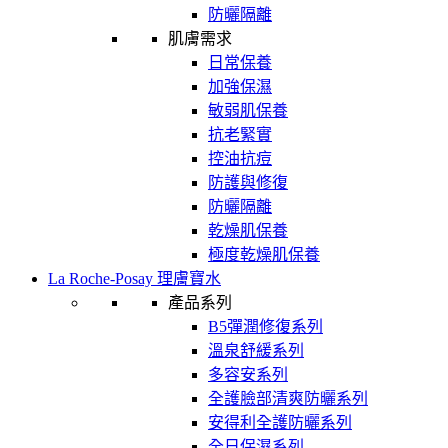
防曬隔離
肌膚需求
日常保養
加強保濕
敏弱肌保養
抗老緊實
控油抗痘
防護與修復
防曬隔離
乾燥肌保養
極度乾燥肌保養
La Roche-Posay 理膚寶水
產品系列
B5彈潤修復系列
溫泉舒緩系列
多容安系列
全護臉部清爽防曬系列
安得利全護防曬系列
全日保濕系列