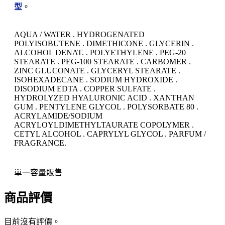
型
。
AQUA / WATER . HYDROGENATED
POLYISOBUTENE . DIMETHICONE . GLYCERIN .
ALCOHOL DENAT. . POLYETHYLENE . PEG-20
STEARATE . PEG-100 STEARATE . CARBOMER .
ZINC GLUCONATE . GLYCERYL STEARATE .
ISOHEXADECANE . SODIUM HYDROXIDE .
DISODIUM EDTA . COPPER SULFATE .
HYDROLYZED HYALURONIC ACID . XANTHAN
GUM . PENTYLENE GLYCOL . POLYSORBATE 80 .
ACRYLAMIDE/SODIUM
ACRYLOYLDIMETHYLTAURATE COPOLYMER .
CETYL ALCOHOL . CAPRYLYL GLYCOL . PARFUM /
FRAGRANCE.
單一容量販售
商品評價
目前沒有評價。