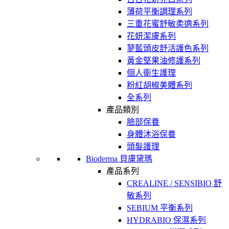
薄荷平衡調理系列
三重花蜜舒敏柔適系列
花妍潔膚系列
蓼藍頭皮舒活護色系列
黃金堅果油修護系列
個人衛生護理
粉紅胡椒美體系列
全系列
產品類別
臉部保養
身體沐浴保養
頭髮護理
Bioderma 貝膚黛瑪
產品系列
CREALINE / SENSIBIO 舒
敏系列
SEBIUM 平衡系列
HYDRABIO 保濕系列