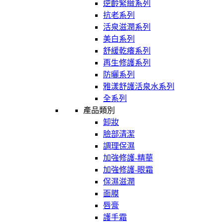
逆齡緊緻系列
抗老系列
活泉滋潤系列
美白系列
舒緩乾癢系列
再生修護系列
防曬系列
雅漾舒護活泉水系列
全系列
產品類別
卸妝
臉部清潔
調理保濕
加強修護-精華
加強修護-眼霜
保濕滋潤
面膜
唇膏
護手霜