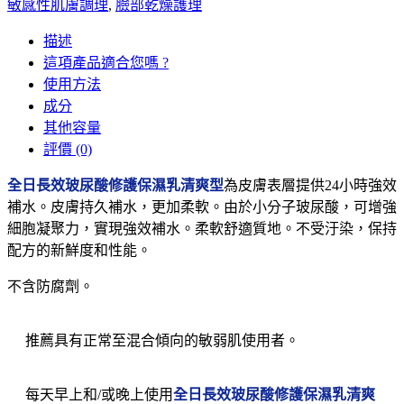
敏感性肌膚調理
,
臉部乾燥護理
描述
這項產品適合您嗎 ?
使用方法
成分
其他容量
評價 (0)
全日長效玻尿酸修護保濕乳清爽型
為皮膚表層提供24小時強效
補水。皮膚持久補水，更加柔軟。由於小分子玻尿酸，可增強
細胞凝聚力，實現強效補水。柔軟舒適質地。不受汙染，保持
配方的新鮮度和性能。
不含防腐劑。
推薦具有正常至混合傾向的敏弱肌使用者。
每天早上和/或晚上使用
全日長效玻尿酸修護保濕乳清爽