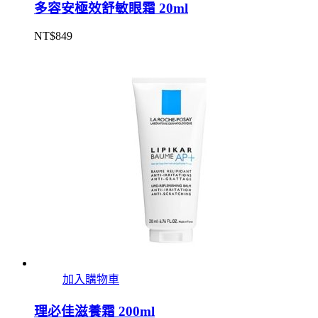
多容安極效舒敏眼霜 20ml
NT$
849
加入購物車
理必佳滋養霜 200ml