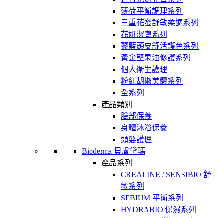
薄荷平衡調理系列
三重花蜜舒敏柔適系列
花妍潔膚系列
蓼藍頭皮舒活護色系列
黃金堅果油修護系列
個人衛生護理
粉紅胡椒美體系列
全系列
產品類別
臉部保養
身體沐浴保養
頭髮護理
Bioderma 貝膚黛瑪
產品系列
CREALINE / SENSIBIO 舒
敏系列
SEBIUM 平衡系列
HYDRABIO 保濕系列