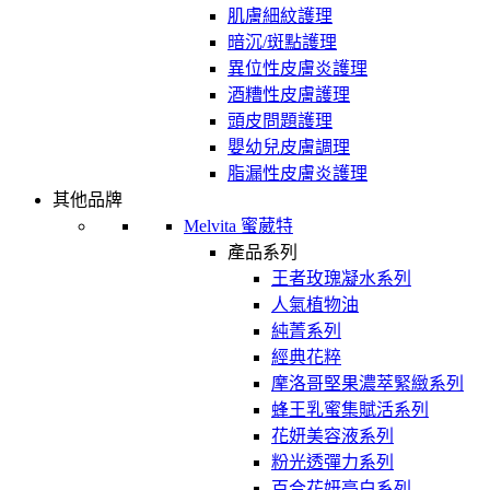
肌膚細紋護理
暗沉/斑點護理
異位性皮膚炎護理
酒糟性皮膚護理
頭皮問題護理
嬰幼兒皮膚調理
脂漏性皮膚炎護理
其他品牌
Melvita 蜜葳特
產品系列
王者玫瑰凝水系列
人氣植物油
純菁系列
經典花粹
摩洛哥堅果濃萃緊緻系列
蜂王乳蜜集賦活系列
花妍美容液系列
粉光透彈力系列
百合花妍亮白系列