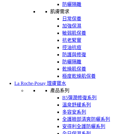
防曬隔離
肌膚需求
日常保養
加強保濕
敏弱肌保養
抗老緊實
控油抗痘
防護與修復
防曬隔離
乾燥肌保養
極度乾燥肌保養
La Roche-Posay 理膚寶水
產品系列
B5彈潤修復系列
溫泉舒緩系列
多容安系列
全護臉部清爽防曬系列
安得利全護防曬系列
全日保濕系列