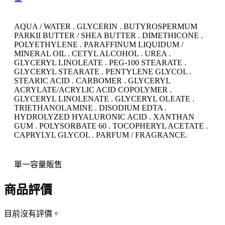
AQUA / WATER . GLYCERIN . BUTYROSPERMUM
PARKII BUTTER / SHEA BUTTER . DIMETHICONE .
POLYETHYLENE . PARAFFINUM LIQUIDUM /
MINERAL OIL . CETYL ALCOHOL . UREA .
GLYCERYL LINOLEATE . PEG-100 STEARATE .
GLYCERYL STEARATE . PENTYLENE GLYCOL .
STEARIC ACID . CARBOMER . GLYCERYL
ACRYLATE/ACRYLIC ACID COPOLYMER .
GLYCERYL LINOLENATE . GLYCERYL OLEATE .
TRIETHANOLAMINE . DISODIUM EDTA .
HYDROLYZED HYALURONIC ACID . XANTHAN
GUM . POLYSORBATE 60 . TOCOPHERYL ACETATE .
CAPRYLYL GLYCOL . PARFUM / FRAGRANCE.
單一容量販售
商品評價
目前沒有評價。