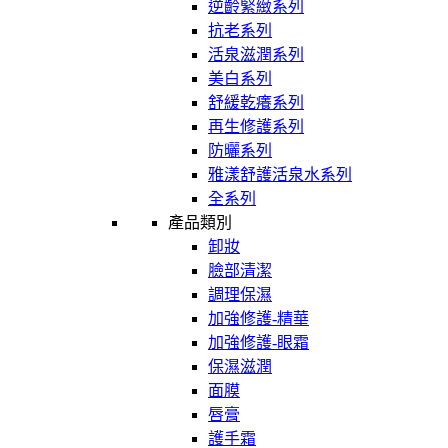
逆齡緊緻系列
抗老系列
活泉滋潤系列
美白系列
舒緩乾癢系列
再生修護系列
防曬系列
雅漾舒護活泉水系列
全系列
產品類別
卸妝
臉部清潔
調理保濕
加強修護-精華
加強修護-眼霜
保濕滋潤
面膜
唇膏
護手霜