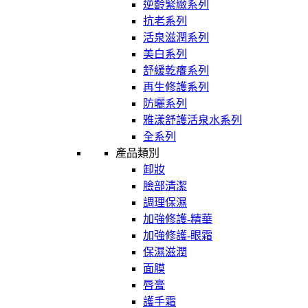
逆齡緊緻系列
抗老系列
活泉滋潤系列
美白系列
舒緩乾癢系列
再生修護系列
防曬系列
雅漾舒護活泉水系列
全系列
產品類別
卸妝
臉部清潔
調理保濕
加強修護-精華
加強修護-眼霜
保濕滋潤
面膜
唇膏
護手霜