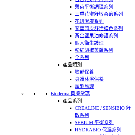
薄荷平衡調理系列
三重花蜜舒敏柔適系列
花妍潔膚系列
蓼藍頭皮舒活護色系列
黃金堅果油修護系列
個人衛生護理
粉紅胡椒美體系列
全系列
產品類別
臉部保養
身體沐浴保養
頭髮護理
Bioderma 貝膚黛瑪
產品系列
CREALINE / SENSIBIO 舒
敏系列
SEBIUM 平衡系列
HYDRABIO 保濕系列