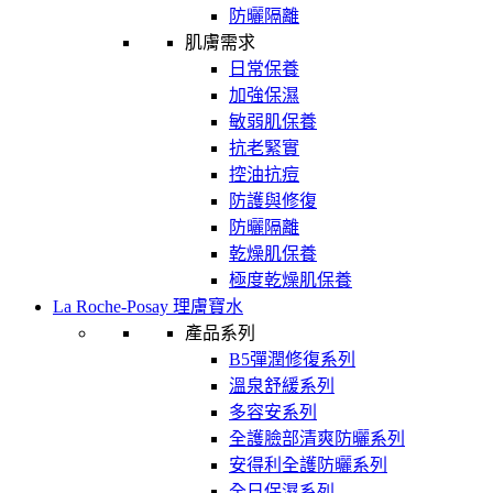
防曬隔離
肌膚需求
日常保養
加強保濕
敏弱肌保養
抗老緊實
控油抗痘
防護與修復
防曬隔離
乾燥肌保養
極度乾燥肌保養
La Roche-Posay 理膚寶水
產品系列
B5彈潤修復系列
溫泉舒緩系列
多容安系列
全護臉部清爽防曬系列
安得利全護防曬系列
全日保濕系列