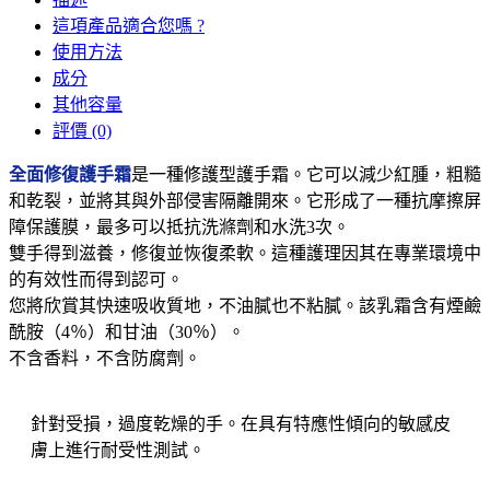
這項產品適合您嗎 ?
使用方法
成分
其他容量
評價 (0)
全面修復護手霜
是一種修護型護手霜。它可以減少紅腫，粗糙
和乾裂，並將其與外部侵害隔離開來。它形成了一種抗摩擦屏
障保護膜，最多可以抵抗洗滌劑和水洗3次。
雙手得到滋養，修復並恢復柔軟。這種護理因其在專業環境中
的有效性而得到認可。
您將欣賞其快速吸收質地，不油膩也不粘膩。該乳霜含有煙鹼
酰胺（4％）和甘油（30％）。
不含香料，不含防腐劑。
針對受損，過度乾燥的手。在具有特應性傾向的敏感皮
膚上進行耐受性測試。