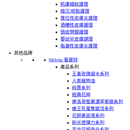
肌膚細紋護理
暗沉/斑點護理
異位性皮膚炎護理
酒糟性皮膚護理
頭皮問題護理
嬰幼兒皮膚調理
脂漏性皮膚炎護理
其他品牌
Melvita 蜜葳特
產品系列
王者玫瑰凝水系列
人氣植物油
純菁系列
經典花粹
摩洛哥堅果濃萃緊緻系列
蜂王乳蜜集賦活系列
花妍美容液系列
粉光透彈力系列
百合花妍亮白系列