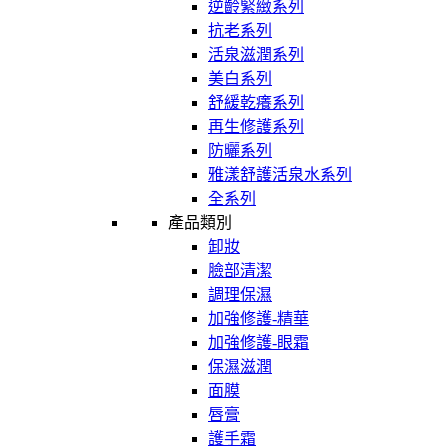
逆齡緊緻系列
抗老系列
活泉滋潤系列
美白系列
舒緩乾癢系列
再生修護系列
防曬系列
雅漾舒護活泉水系列
全系列
產品類別
卸妝
臉部清潔
調理保濕
加強修護-精華
加強修護-眼霜
保濕滋潤
面膜
唇膏
護手霜