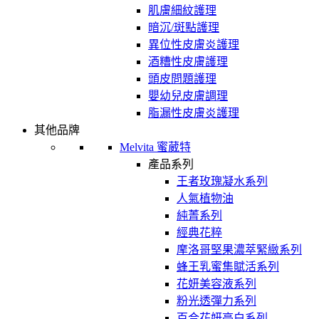
肌膚細紋護理
暗沉/斑點護理
異位性皮膚炎護理
酒糟性皮膚護理
頭皮問題護理
嬰幼兒皮膚調理
脂漏性皮膚炎護理
其他品牌
Melvita 蜜葳特
產品系列
王者玫瑰凝水系列
人氣植物油
純菁系列
經典花粹
摩洛哥堅果濃萃緊緻系列
蜂王乳蜜集賦活系列
花妍美容液系列
粉光透彈力系列
百合花妍亮白系列