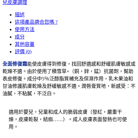
兒皮膚調理
描述
這項產品適合您嗎 ?
使用方法
成分
其他容量
評價 (0)
全面修復霜
能使皮膚得到修復，找回舒適感和舒緩肌膚敏感或
乾燥不適。由於使用了積雪草+（銅，鋅，錳）抗菌劑，幫助
表皮修復。成分中5％泛醇脂質補充及保濕作用，乳木果油和
甘油修護肌膚乾燥及舒緩敏感不適。潤唇膏質地，新感受：不
油膩，不粘膩，不泛白。
適用於嬰兒，兒童和成人的脆弱皮膚（發紅，嚴重干
燥，皮膚乾裂，結痂……）。成人皮膚表面發熱也可使
用。