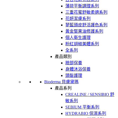
薄荷平衡調理系列
三重花蜜舒敏柔適系列
花妍潔膚系列
蓼藍頭皮舒活護色系列
黃金堅果油修護系列
個人衛生護理
粉紅胡椒美體系列
全系列
產品類別
臉部保養
身體沐浴保養
頭髮護理
Bioderma 貝膚黛瑪
產品系列
CREALINE / SENSIBIO 舒
敏系列
SEBIUM 平衡系列
HYDRABIO 保濕系列