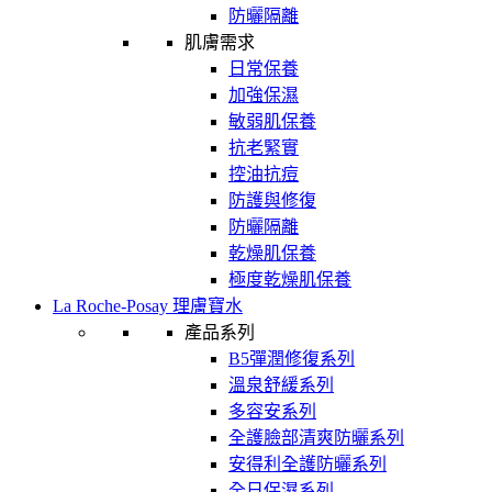
防曬隔離
肌膚需求
日常保養
加強保濕
敏弱肌保養
抗老緊實
控油抗痘
防護與修復
防曬隔離
乾燥肌保養
極度乾燥肌保養
La Roche-Posay 理膚寶水
產品系列
B5彈潤修復系列
溫泉舒緩系列
多容安系列
全護臉部清爽防曬系列
安得利全護防曬系列
全日保濕系列