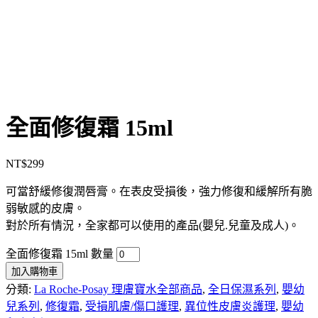
全面修復霜 15ml
NT$
299
可當舒緩修復潤唇膏。在表皮受損後，強力修復和緩解所有脆
弱敏感的皮膚。
對於所有情況，全家都可以使用的產品(嬰兒.兒童及成人)。
全面修復霜 15ml 數量
加入購物車
分類:
La Roche-Posay 理膚寶水全部商品
,
全日保濕系列
,
嬰幼
兒系列
,
修復霜
,
受損肌膚/傷口護理
,
異位性皮膚炎護理
,
嬰幼