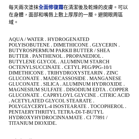
每天兩次塗抹
全面修復霜
在清潔後及乾燥的皮膚。可以
在身體，面部和嘴唇上敷上厚厚的一層。避開眼周區
域。
AQUA / WATER . HYDROGENATED
POLYISOBUTENE . DIMETHICONE . GLYCERIN .
BUTYROSPERMUM PARKII BUTTER / SHEA
BUTTER . PANTHENOL . PROPANEDIOL .
BUTYLENE GLYCOL . ALUMINUM STARCH
OCTENYLSUCCINATE . CETYL PEG/PPG-10/1
DIMETHICONE . TRIHYDROXYSTEARIN . ZINC
GLUCONATE . MADECASSOSIDE . MANGANESE
GLUCONATE . SILICA . ALUMINUM HYDROXIDE .
MAGNESIUM SULFATE . DISODIUM EDTA . COPPER
GLUCONATE . CAPRYLOYL GLYCINE . CITRIC ACID
. ACETYLATED GLYCOL STEARATE .
POLYGLYCERYL-4 ISOSTEARATE . TOCOPHEROL .
PENTAERYTHRITYL TETRA-DI-T-BUTYL
HYDROXYHYDROCINNAMATE . CI 77891 /
TITANIUM DIOXIDE.