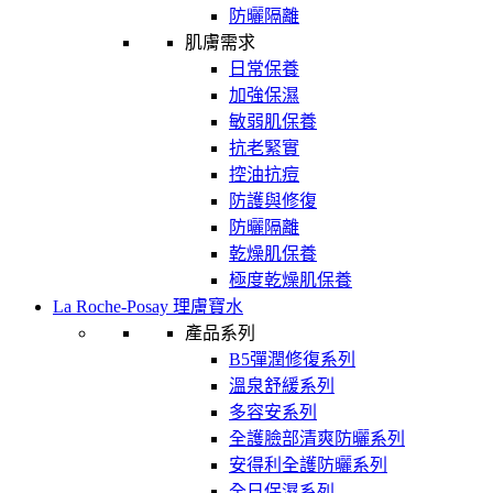
防曬隔離
肌膚需求
日常保養
加強保濕
敏弱肌保養
抗老緊實
控油抗痘
防護與修復
防曬隔離
乾燥肌保養
極度乾燥肌保養
La Roche-Posay 理膚寶水
產品系列
B5彈潤修復系列
溫泉舒緩系列
多容安系列
全護臉部清爽防曬系列
安得利全護防曬系列
全日保濕系列