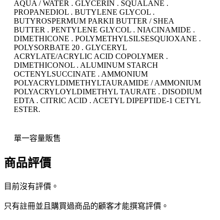
AQUA / WATER . GLYCERIN . SQUALANE .
PROPANEDIOL . BUTYLENE GLYCOL .
BUTYROSPERMUM PARKII BUTTER / SHEA
BUTTER . PENTYLENE GLYCOL . NIACINAMIDE .
DIMETHICONE . POLYMETHYLSILSESQUIOXANE .
POLYSORBATE 20 . GLYCERYL
ACRYLATE/ACRYLIC ACID COPOLYMER .
DIMETHICONOL . ALUMINUM STARCH
OCTENYLSUCCINATE . AMMONIUM
POLYACRYLDIMETHYLTAURAMIDE / AMMONIUM
POLYACRYLOYLDIMETHYL TAURATE . DISODIUM
EDTA . CITRIC ACID . ACETYL DIPEPTIDE-1 CETYL
ESTER.
單一容量販售
商品評價
目前沒有評價。
只有註冊並且購買過商品的顧客才能撰寫評價。