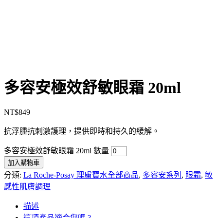
多容安極效舒敏眼霜 20ml
NT$
849
抗浮腫抗刺激護理，提供即時和持久的緩解。
多容安極效舒敏眼霜 20ml 數量
加入購物車
分類:
La Roche-Posay 理膚寶水全部商品
,
多容安系列
,
眼霜
,
敏
感性肌膚調理
描述
這項產品適合您嗎 ?