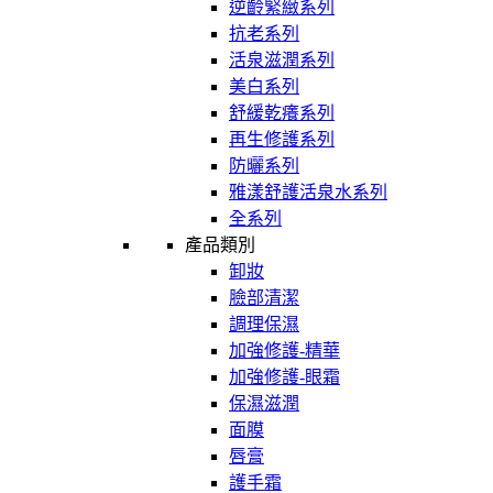
逆齡緊緻系列
抗老系列
活泉滋潤系列
美白系列
舒緩乾癢系列
再生修護系列
防曬系列
雅漾舒護活泉水系列
全系列
產品類別
卸妝
臉部清潔
調理保濕
加強修護-精華
加強修護-眼霜
保濕滋潤
面膜
唇膏
護手霜