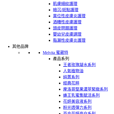
肌膚細紋護理
暗沉/斑點護理
異位性皮膚炎護理
酒糟性皮膚護理
頭皮問題護理
嬰幼兒皮膚調理
脂漏性皮膚炎護理
其他品牌
Melvita 蜜葳特
產品系列
王者玫瑰凝水系列
人氣植物油
純菁系列
經典花粹
摩洛哥堅果濃萃緊緻系列
蜂王乳蜜集賦活系列
花妍美容液系列
粉光透彈力系列
百合花妍亮白系列