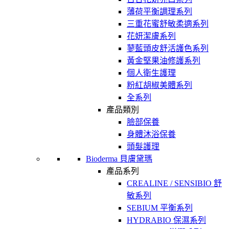
薄荷平衡調理系列
三重花蜜舒敏柔適系列
花妍潔膚系列
蓼藍頭皮舒活護色系列
黃金堅果油修護系列
個人衛生護理
粉紅胡椒美體系列
全系列
產品類別
臉部保養
身體沐浴保養
頭髮護理
Bioderma 貝膚黛瑪
產品系列
CREALINE / SENSIBIO 舒
敏系列
SEBIUM 平衡系列
HYDRABIO 保濕系列