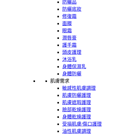
防曬品
防曬底妝
修復霜
面膜
眼霜
潤唇膏
護手霜
頭皮護理
沐浴乳
身體保濕乳
身體防曬
肌膚需求
敏感性肌膚調理
肌膚防曬護理
肌膚遮瑕護理
臉部乾燥護理
身體乾燥護理
受損肌膚/傷口護理
油性肌膚調理