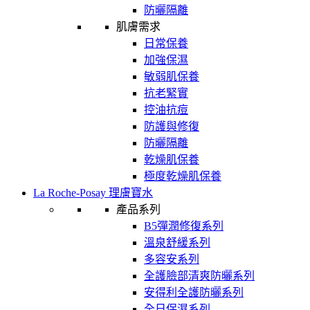
防曬隔離
肌膚需求
日常保養
加強保濕
敏弱肌保養
抗老緊實
控油抗痘
防護與修復
防曬隔離
乾燥肌保養
極度乾燥肌保養
La Roche-Posay 理膚寶水
產品系列
B5彈潤修復系列
溫泉舒緩系列
多容安系列
全護臉部清爽防曬系列
安得利全護防曬系列
全日保濕系列