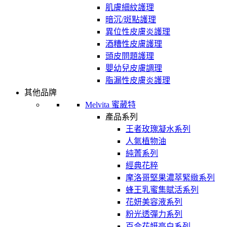
肌膚細紋護理
暗沉/斑點護理
異位性皮膚炎護理
酒糟性皮膚護理
頭皮問題護理
嬰幼兒皮膚調理
脂漏性皮膚炎護理
其他品牌
Melvita 蜜葳特
產品系列
王者玫瑰凝水系列
人氣植物油
純菁系列
經典花粹
摩洛哥堅果濃萃緊緻系列
蜂王乳蜜集賦活系列
花妍美容液系列
粉光透彈力系列
百合花妍亮白系列