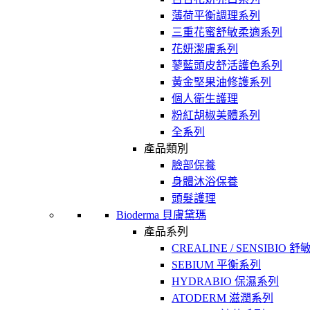
薄荷平衡調理系列
三重花蜜舒敏柔適系列
花妍潔膚系列
蓼藍頭皮舒活護色系列
黃金堅果油修護系列
個人衛生護理
粉紅胡椒美體系列
全系列
產品類別
臉部保養
身體沐浴保養
頭髮護理
Bioderma 貝膚黛瑪
產品系列
CREALINE / SENSIBIO 
SEBIUM 平衡系列
HYDRABIO 保濕系列
ATODERM 滋潤系列