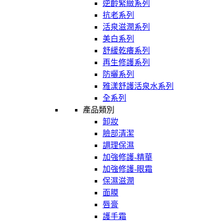
逆齡緊緻系列
抗老系列
活泉滋潤系列
美白系列
舒緩乾癢系列
再生修護系列
防曬系列
雅漾舒護活泉水系列
全系列
產品類別
卸妝
臉部清潔
調理保濕
加強修護-精華
加強修護-眼霜
保濕滋潤
面膜
唇膏
護手霜