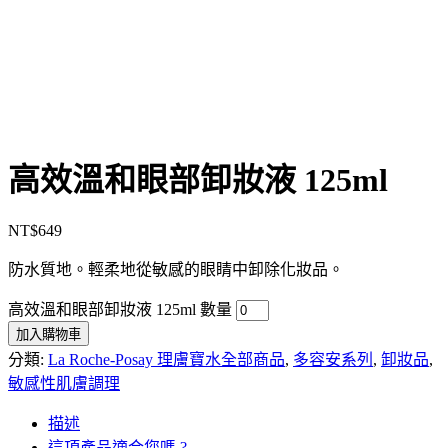
高效溫和眼部卸妝液 125ml
NT$
649
防水質地。輕柔地從敏感的眼睛中卸除化妝品。
高效溫和眼部卸妝液 125ml 數量
加入購物車
分類:
La Roche-Posay 理膚寶水全部商品
,
多容安系列
,
卸妝品
,
敏感性肌膚調理
描述
這項產品適合您嗎 ?