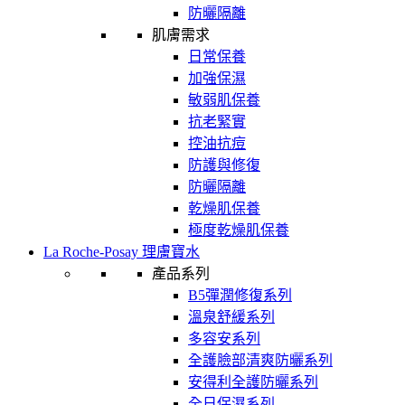
防曬隔離
肌膚需求
日常保養
加強保濕
敏弱肌保養
抗老緊實
控油抗痘
防護與修復
防曬隔離
乾燥肌保養
極度乾燥肌保養
La Roche-Posay 理膚寶水
產品系列
B5彈潤修復系列
溫泉舒緩系列
多容安系列
全護臉部清爽防曬系列
安得利全護防曬系列
全日保濕系列