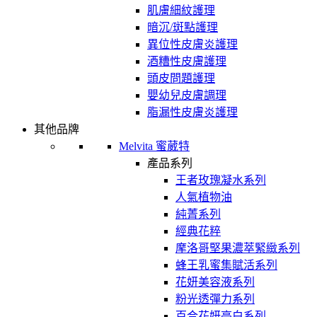
肌膚細紋護理
暗沉/斑點護理
異位性皮膚炎護理
酒糟性皮膚護理
頭皮問題護理
嬰幼兒皮膚調理
脂漏性皮膚炎護理
其他品牌
Melvita 蜜葳特
產品系列
王者玫瑰凝水系列
人氣植物油
純菁系列
經典花粹
摩洛哥堅果濃萃緊緻系列
蜂王乳蜜集賦活系列
花妍美容液系列
粉光透彈力系列
百合花妍亮白系列