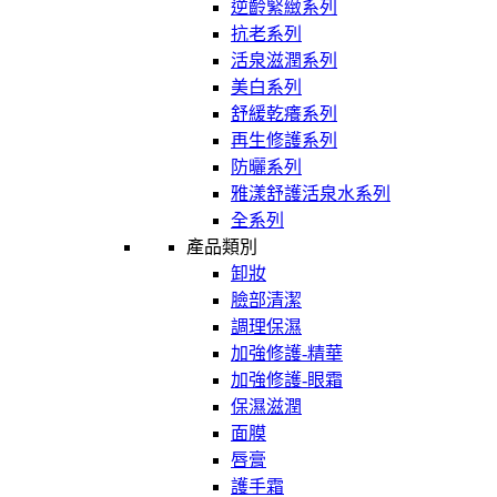
逆齡緊緻系列
抗老系列
活泉滋潤系列
美白系列
舒緩乾癢系列
再生修護系列
防曬系列
雅漾舒護活泉水系列
全系列
產品類別
卸妝
臉部清潔
調理保濕
加強修護-精華
加強修護-眼霜
保濕滋潤
面膜
唇膏
護手霜