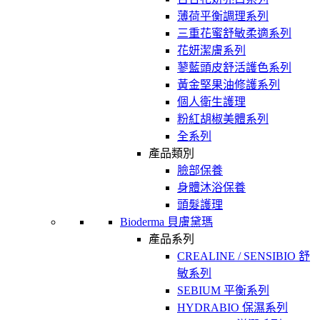
薄荷平衡調理系列
三重花蜜舒敏柔適系列
花妍潔膚系列
蓼藍頭皮舒活護色系列
黃金堅果油修護系列
個人衛生護理
粉紅胡椒美體系列
全系列
產品類別
臉部保養
身體沐浴保養
頭髮護理
Bioderma 貝膚黛瑪
產品系列
CREALINE / SENSIBIO 舒
敏系列
SEBIUM 平衡系列
HYDRABIO 保濕系列