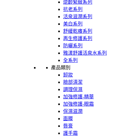
逆齡緊緻系列
抗老系列
活泉滋潤系列
美白系列
舒緩乾癢系列
再生修護系列
防曬系列
雅漾舒護活泉水系列
全系列
產品類別
卸妝
臉部清潔
調理保濕
加強修護-精華
加強修護-眼霜
保濕滋潤
面膜
唇膏
護手霜