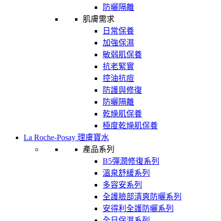
防曬隔離
肌膚需求
日常保養
加強保濕
敏弱肌保養
抗老緊實
控油抗痘
防護與修復
防曬隔離
乾燥肌保養
極度乾燥肌保養
La Roche-Posay 理膚寶水
產品系列
B5彈潤修復系列
溫泉舒緩系列
多容安系列
全護臉部清爽防曬系列
安得利全護防曬系列
全日保濕系列