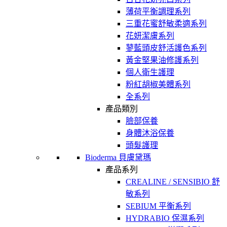
薄荷平衡調理系列
三重花蜜舒敏柔適系列
花妍潔膚系列
蓼藍頭皮舒活護色系列
黃金堅果油修護系列
個人衛生護理
粉紅胡椒美體系列
全系列
產品類別
臉部保養
身體沐浴保養
頭髮護理
Bioderma 貝膚黛瑪
產品系列
CREALINE / SENSIBIO 舒
敏系列
SEBIUM 平衡系列
HYDRABIO 保濕系列