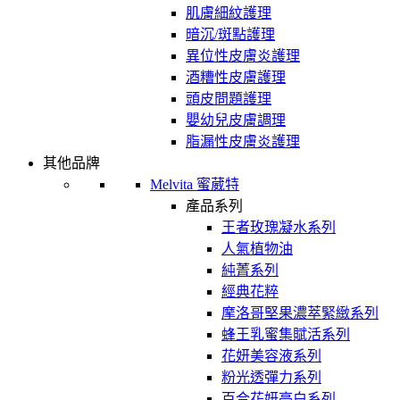
肌膚細紋護理
暗沉/斑點護理
異位性皮膚炎護理
酒糟性皮膚護理
頭皮問題護理
嬰幼兒皮膚調理
脂漏性皮膚炎護理
其他品牌
Melvita 蜜葳特
產品系列
王者玫瑰凝水系列
人氣植物油
純菁系列
經典花粹
摩洛哥堅果濃萃緊緻系列
蜂王乳蜜集賦活系列
花妍美容液系列
粉光透彈力系列
百合花妍亮白系列