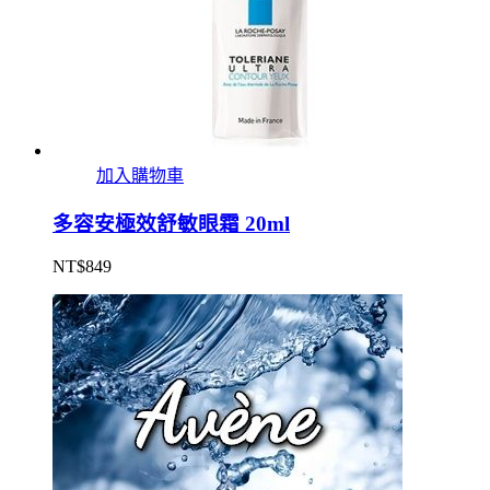
加入購物車
多容安極效舒敏眼霜 20ml
NT$
849