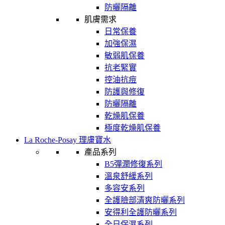
防曬隔離
肌膚需求
日常保養
加強保濕
敏弱肌保養
抗老緊實
控油抗痘
防護與修復
防曬隔離
乾燥肌保養
極度乾燥肌保養
La Roche-Posay 理膚寶水
產品系列
B5彈潤修復系列
溫泉舒緩系列
多容安系列
全護臉部清爽防曬系列
安得利全護防曬系列
全日保濕系列