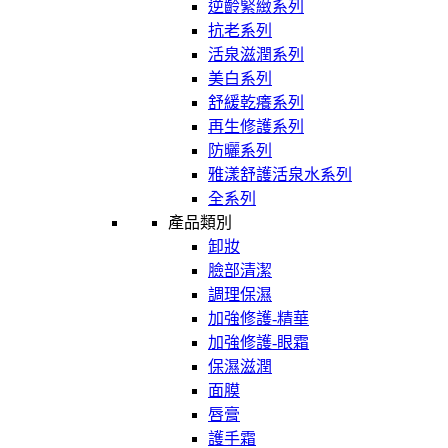
逆齡緊緻系列
抗老系列
活泉滋潤系列
美白系列
舒緩乾癢系列
再生修護系列
防曬系列
雅漾舒護活泉水系列
全系列
產品類別
卸妝
臉部清潔
調理保濕
加強修護-精華
加強修護-眼霜
保濕滋潤
面膜
唇膏
護手霜