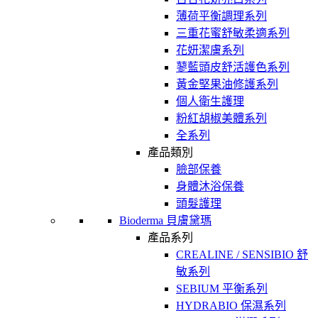
薄荷平衡調理系列
三重花蜜舒敏柔適系列
花妍潔膚系列
蓼藍頭皮舒活護色系列
黃金堅果油修護系列
個人衛生護理
粉紅胡椒美體系列
全系列
產品類別
臉部保養
身體沐浴保養
頭髮護理
Bioderma 貝膚黛瑪
產品系列
CREALINE / SENSIBIO 舒
敏系列
SEBIUM 平衡系列
HYDRABIO 保濕系列