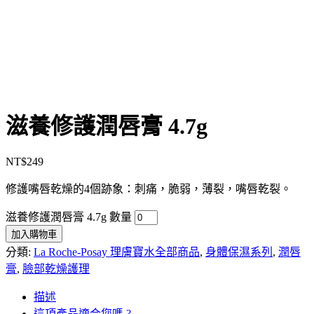
滋養修護潤唇膏 4.7g
NT$
249
修護嘴唇乾燥的4個跡象：刺痛，脆弱，薄裂，嘴唇乾裂。
滋養修護潤唇膏 4.7g 數量
加入購物車
分類:
La Roche-Posay 理膚寶水全部商品
,
身體保濕系列
,
潤唇
膏
,
臉部乾燥護理
描述
這項產品適合您嗎 ?