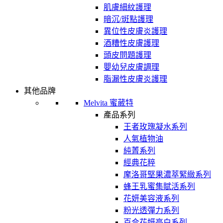
肌膚細紋護理
暗沉/斑點護理
異位性皮膚炎護理
酒糟性皮膚護理
頭皮問題護理
嬰幼兒皮膚調理
脂漏性皮膚炎護理
其他品牌
Melvita 蜜葳特
產品系列
王者玫瑰凝水系列
人氣植物油
純菁系列
經典花粹
摩洛哥堅果濃萃緊緻系列
蜂王乳蜜集賦活系列
花妍美容液系列
粉光透彈力系列
百合花妍亮白系列