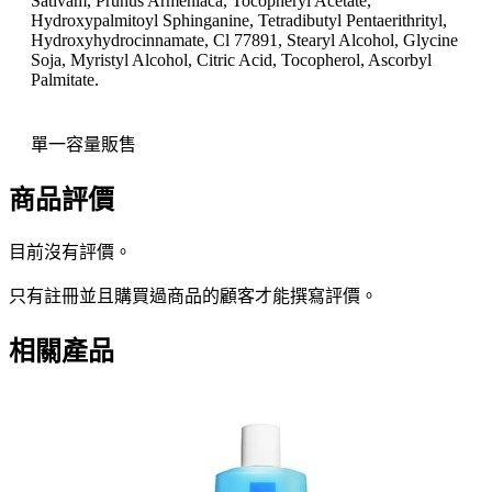
Sativam, Prunus Armeniaca, Tocopheryl Acetate,
Hydroxypalmitoyl Sphinganine, Tetradibutyl Pentaerithrityl,
Hydroxyhydrocinnamate, Cl 77891, Stearyl Alcohol, Glycine
Soja, Myristyl Alcohol, Citric Acid, Tocopherol, Ascorbyl
Palmitate.
單一容量販售
商品評價
目前沒有評價。
只有註冊並且購買過商品的顧客才能撰寫評價。
相關產品