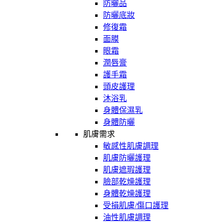
防曬品
防曬底妝
修復霜
面膜
眼霜
潤唇膏
護手霜
頭皮護理
沐浴乳
身體保濕乳
身體防曬
肌膚需求
敏感性肌膚調理
肌膚防曬護理
肌膚遮瑕護理
臉部乾燥護理
身體乾燥護理
受損肌膚/傷口護理
油性肌膚調理