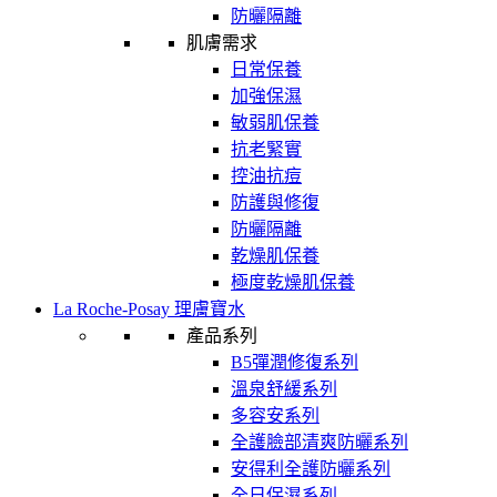
防曬隔離
肌膚需求
日常保養
加強保濕
敏弱肌保養
抗老緊實
控油抗痘
防護與修復
防曬隔離
乾燥肌保養
極度乾燥肌保養
La Roche-Posay 理膚寶水
產品系列
B5彈潤修復系列
溫泉舒緩系列
多容安系列
全護臉部清爽防曬系列
安得利全護防曬系列
全日保濕系列