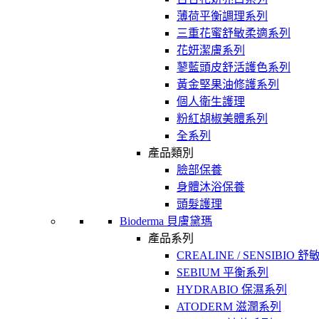
薄荷平衡調理系列
三重花蜜舒敏柔適系列
花妍潔膚系列
蓼藍頭皮舒活護色系列
黃金堅果油修護系列
個人衛生護理
粉紅胡椒美體系列
全系列
產品類別
臉部保養
身體沐浴保養
頭髮護理
Bioderma 貝膚黛瑪
產品系列
CREALINE / SENSIBIO 
SEBIUM 平衡系列
HYDRABIO 保濕系列
ATODERM 滋潤系列