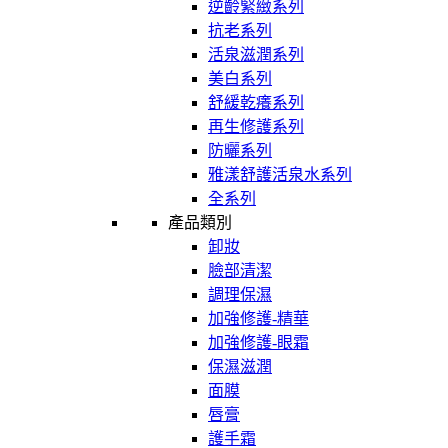
逆齡緊緻系列
抗老系列
活泉滋潤系列
美白系列
舒緩乾癢系列
再生修護系列
防曬系列
雅漾舒護活泉水系列
全系列
產品類別
卸妝
臉部清潔
調理保濕
加強修護-精華
加強修護-眼霜
保濕滋潤
面膜
唇膏
護手霜