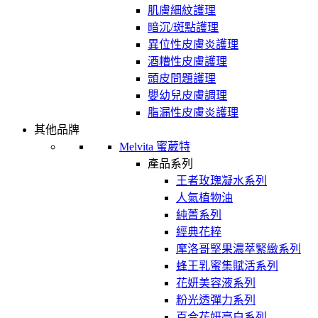
肌膚細紋護理
暗沉/斑點護理
異位性皮膚炎護理
酒糟性皮膚護理
頭皮問題護理
嬰幼兒皮膚調理
脂漏性皮膚炎護理
其他品牌
Melvita 蜜葳特
產品系列
王者玫瑰凝水系列
人氣植物油
純菁系列
經典花粹
摩洛哥堅果濃萃緊緻系列
蜂王乳蜜集賦活系列
花妍美容液系列
粉光透彈力系列
百合花妍亮白系列