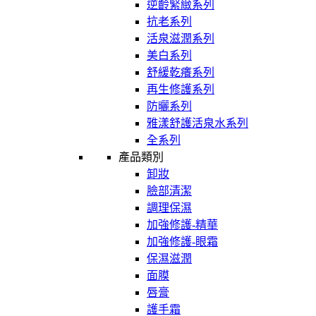
逆齡緊緻系列
抗老系列
活泉滋潤系列
美白系列
舒緩乾癢系列
再生修護系列
防曬系列
雅漾舒護活泉水系列
全系列
產品類別
卸妝
臉部清潔
調理保濕
加強修護-精華
加強修護-眼霜
保濕滋潤
面膜
唇膏
護手霜