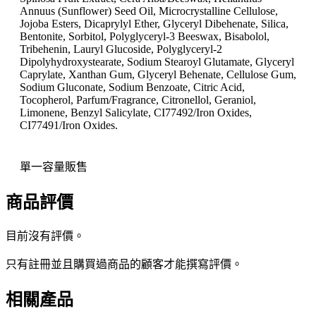
Annuus (Sunflower) Seed Oil, Microcrystalline Cellulose,
Jojoba Esters, Dicaprylyl Ether, Glyceryl Dibehenate, Silica,
Bentonite, Sorbitol, Polyglyceryl-3 Beeswax, Bisabolol,
Tribehenin, Lauryl Glucoside, Polyglyceryl-2
Dipolyhydroxystearate, Sodium Stearoyl Glutamate, Glyceryl
Caprylate, Xanthan Gum, Glyceryl Behenate, Cellulose Gum,
Sodium Gluconate, Sodium Benzoate, Citric Acid,
Tocopherol, Parfum/Fragrance, Citronellol, Geraniol,
Limonene, Benzyl Salicylate, CI77492/Iron Oxides,
CI77491/Iron Oxides.
單一容量販售
商品評價
目前沒有評價。
只有註冊並且購買過商品的顧客才能撰寫評價。
相關產品