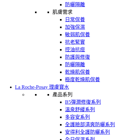
防曬隔離
肌膚需求
日常保養
加強保濕
敏弱肌保養
抗老緊實
控油抗痘
防護與修復
防曬隔離
乾燥肌保養
極度乾燥肌保養
La Roche-Posay 理膚寶水
產品系列
B5彈潤修復系列
溫泉舒緩系列
多容安系列
全護臉部清爽防曬系列
安得利全護防曬系列
全日保濕系列