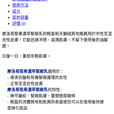
使用方法
成分
其他容量
評價 (0)
摩洛哥堅果濃萃緊緻乳的輕盈和天鵝絨質地推薦用於中性至混
合性皮膚。它能迅速滲透，滋潤肌膚，不留下使用後的油膩
感。
日復一日，重拾年輕肌膚。
摩洛哥堅果濃萃緊緻乳
適用於：
– 尋求抗皺和有機緊緻護理的女性
– 正常至混合性皮膚
摩洛哥堅果濃萃緊緻乳
的特性 :
– 撫平皺紋，緊緻肌膚，重塑臉部線條
– 輕盈的流體質地和乾爽的表面使您可以在使用後快速
塗抹化妝品