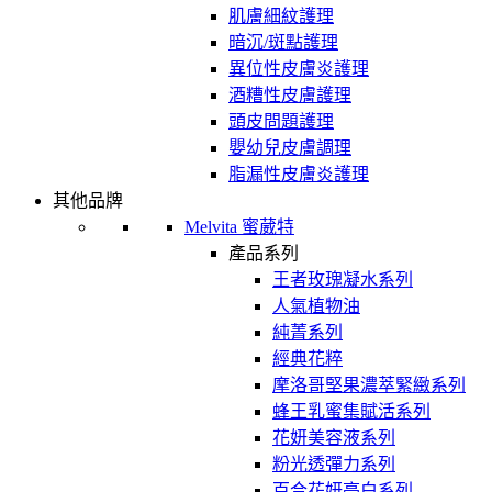
肌膚細紋護理
暗沉/斑點護理
異位性皮膚炎護理
酒糟性皮膚護理
頭皮問題護理
嬰幼兒皮膚調理
脂漏性皮膚炎護理
其他品牌
Melvita 蜜葳特
產品系列
王者玫瑰凝水系列
人氣植物油
純菁系列
經典花粹
摩洛哥堅果濃萃緊緻系列
蜂王乳蜜集賦活系列
花妍美容液系列
粉光透彈力系列
百合花妍亮白系列