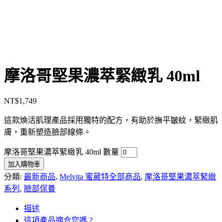
摩洛哥堅果濃萃緊緻乳 40ml
NT$
1,749
這款煥活肌理產品採用獨特的配方，有助於撫平皺紋，緊緻肌
膚，重新塑造臉部線條。
摩洛哥堅果濃萃緊緻乳 40ml 數量
加入購物車
分類:
最新商品
,
Melvita 蜜葳特全部商品
,
摩洛哥堅果濃萃緊緻
系列
,
臉部保養
描述
這項產品適合您嗎 ?