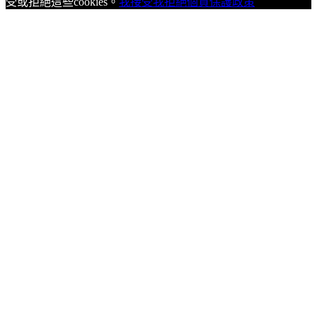
受或拒絕這些cookies。
我接受
我拒絕
個資保護政策