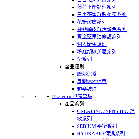
薄荷平衡調理系列
三重花蜜舒敏柔適系列
花妍潔膚系列
蓼藍頭皮舒活護色系列
黃金堅果油修護系列
個人衛生護理
粉紅胡椒美體系列
全系列
產品類別
臉部保養
身體沐浴保養
頭髮護理
Bioderma 貝膚黛瑪
產品系列
CREALINE / SENSIBIO 舒
敏系列
SEBIUM 平衡系列
HYDRABIO 保濕系列