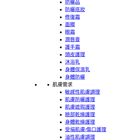
防曬品
防曬底妝
修復霜
面膜
眼霜
潤唇膏
護手霜
頭皮護理
沐浴乳
身體保濕乳
身體防曬
肌膚需求
敏感性肌膚調理
肌膚防曬護理
肌膚遮瑕護理
臉部乾燥護理
身體乾燥護理
受損肌膚/傷口護理
油性肌膚調理