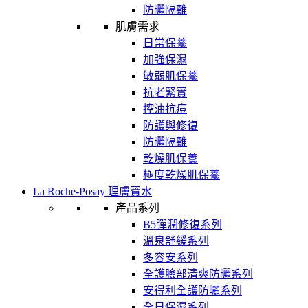
防曬隔離
肌膚需求
日常保養
加強保濕
敏弱肌保養
抗老緊實
控油抗痘
防護與修復
防曬隔離
乾燥肌保養
極度乾燥肌保養
La Roche-Posay 理膚寶水
產品系列
B5彈潤修復系列
溫泉舒緩系列
多容安系列
全護臉部清爽防曬系列
安得利全護防曬系列
全日保濕系列