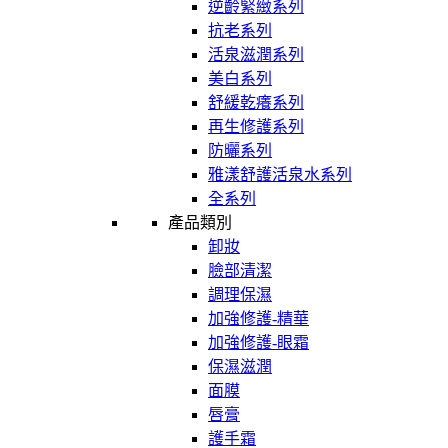
逆齡緊緻系列
抗老系列
活泉滋潤系列
美白系列
舒緩乾癢系列
再生修護系列
防曬系列
雅漾舒護活泉水系列
全系列
產品類別
卸妝
臉部清潔
調理保濕
加強修護-精華
加強修護-眼霜
保濕滋潤
面膜
唇膏
護手霜