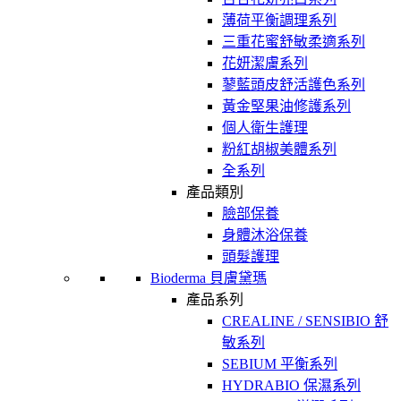
薄荷平衡調理系列
三重花蜜舒敏柔適系列
花妍潔膚系列
蓼藍頭皮舒活護色系列
黃金堅果油修護系列
個人衛生護理
粉紅胡椒美體系列
全系列
產品類別
臉部保養
身體沐浴保養
頭髮護理
Bioderma 貝膚黛瑪
產品系列
CREALINE / SENSIBIO 舒
敏系列
SEBIUM 平衡系列
HYDRABIO 保濕系列