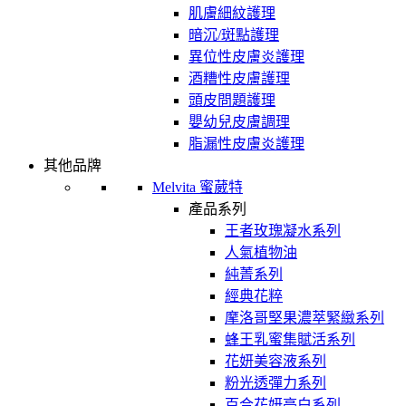
肌膚細紋護理
暗沉/斑點護理
異位性皮膚炎護理
酒糟性皮膚護理
頭皮問題護理
嬰幼兒皮膚調理
脂漏性皮膚炎護理
其他品牌
Melvita 蜜葳特
產品系列
王者玫瑰凝水系列
人氣植物油
純菁系列
經典花粹
摩洛哥堅果濃萃緊緻系列
蜂王乳蜜集賦活系列
花妍美容液系列
粉光透彈力系列
百合花妍亮白系列