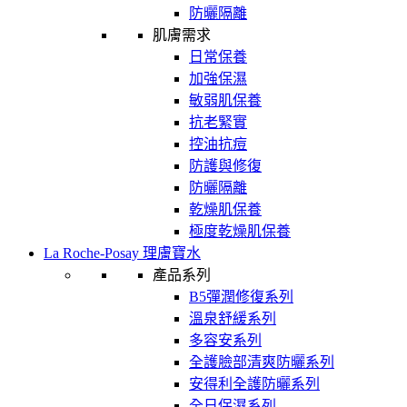
防曬隔離
肌膚需求
日常保養
加強保濕
敏弱肌保養
抗老緊實
控油抗痘
防護與修復
防曬隔離
乾燥肌保養
極度乾燥肌保養
La Roche-Posay 理膚寶水
產品系列
B5彈潤修復系列
溫泉舒緩系列
多容安系列
全護臉部清爽防曬系列
安得利全護防曬系列
全日保濕系列