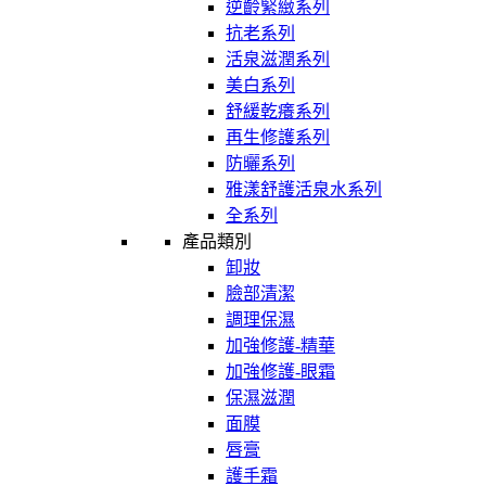
逆齡緊緻系列
抗老系列
活泉滋潤系列
美白系列
舒緩乾癢系列
再生修護系列
防曬系列
雅漾舒護活泉水系列
全系列
產品類別
卸妝
臉部清潔
調理保濕
加強修護-精華
加強修護-眼霜
保濕滋潤
面膜
唇膏
護手霜