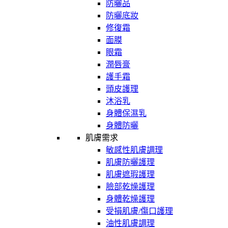
防曬品
防曬底妝
修復霜
面膜
眼霜
潤唇膏
護手霜
頭皮護理
沐浴乳
身體保濕乳
身體防曬
肌膚需求
敏感性肌膚調理
肌膚防曬護理
肌膚遮瑕護理
臉部乾燥護理
身體乾燥護理
受損肌膚/傷口護理
油性肌膚調理