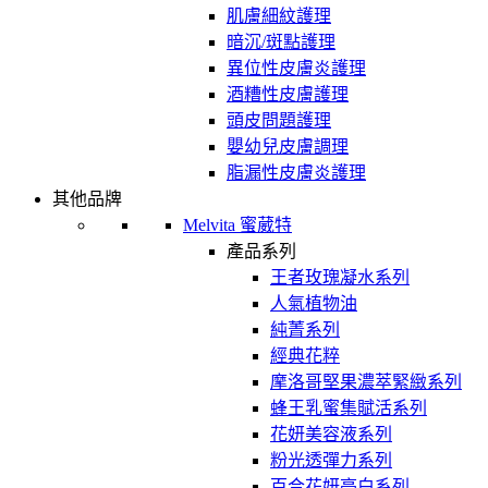
肌膚細紋護理
暗沉/斑點護理
異位性皮膚炎護理
酒糟性皮膚護理
頭皮問題護理
嬰幼兒皮膚調理
脂漏性皮膚炎護理
其他品牌
Melvita 蜜葳特
產品系列
王者玫瑰凝水系列
人氣植物油
純菁系列
經典花粹
摩洛哥堅果濃萃緊緻系列
蜂王乳蜜集賦活系列
花妍美容液系列
粉光透彈力系列
百合花妍亮白系列