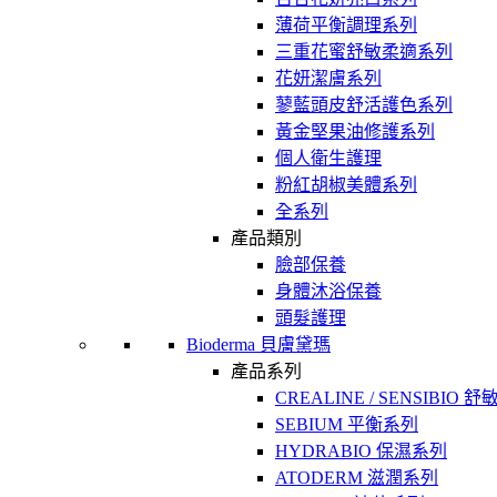
薄荷平衡調理系列
三重花蜜舒敏柔適系列
花妍潔膚系列
蓼藍頭皮舒活護色系列
黃金堅果油修護系列
個人衛生護理
粉紅胡椒美體系列
全系列
產品類別
臉部保養
身體沐浴保養
頭髮護理
Bioderma 貝膚黛瑪
產品系列
CREALINE / SENSIBIO 
SEBIUM 平衡系列
HYDRABIO 保濕系列
ATODERM 滋潤系列