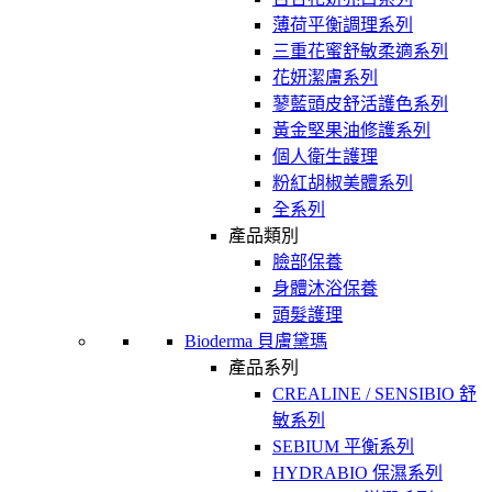
薄荷平衡調理系列
三重花蜜舒敏柔適系列
花妍潔膚系列
蓼藍頭皮舒活護色系列
黃金堅果油修護系列
個人衛生護理
粉紅胡椒美體系列
全系列
產品類別
臉部保養
身體沐浴保養
頭髮護理
Bioderma 貝膚黛瑪
產品系列
CREALINE / SENSIBIO 舒
敏系列
SEBIUM 平衡系列
HYDRABIO 保濕系列