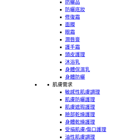
防曬品
防曬底妝
修復霜
面膜
眼霜
潤唇膏
護手霜
頭皮護理
沐浴乳
身體保濕乳
身體防曬
肌膚需求
敏感性肌膚調理
肌膚防曬護理
肌膚遮瑕護理
臉部乾燥護理
身體乾燥護理
受損肌膚/傷口護理
油性肌膚調理