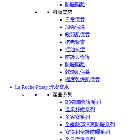
防曬隔離
肌膚需求
日常保養
加強保濕
敏弱肌保養
抗老緊實
控油抗痘
防護與修復
防曬隔離
乾燥肌保養
極度乾燥肌保養
La Roche-Posay 理膚寶水
產品系列
B5彈潤修復系列
溫泉舒緩系列
多容安系列
全護臉部清爽防曬系列
安得利全護防曬系列
全日保濕系列