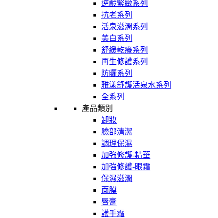
逆齡緊緻系列
抗老系列
活泉滋潤系列
美白系列
舒緩乾癢系列
再生修護系列
防曬系列
雅漾舒護活泉水系列
全系列
產品類別
卸妝
臉部清潔
調理保濕
加強修護-精華
加強修護-眼霜
保濕滋潤
面膜
唇膏
護手霜