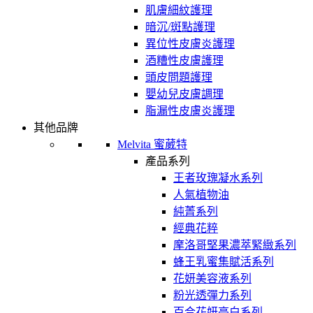
肌膚細紋護理
暗沉/斑點護理
異位性皮膚炎護理
酒糟性皮膚護理
頭皮問題護理
嬰幼兒皮膚調理
脂漏性皮膚炎護理
其他品牌
Melvita 蜜葳特
產品系列
王者玫瑰凝水系列
人氣植物油
純菁系列
經典花粹
摩洛哥堅果濃萃緊緻系列
蜂王乳蜜集賦活系列
花妍美容液系列
粉光透彈力系列
百合花妍亮白系列