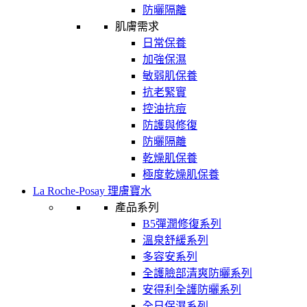
防曬隔離
肌膚需求
日常保養
加強保濕
敏弱肌保養
抗老緊實
控油抗痘
防護與修復
防曬隔離
乾燥肌保養
極度乾燥肌保養
La Roche-Posay 理膚寶水
產品系列
B5彈潤修復系列
溫泉舒緩系列
多容安系列
全護臉部清爽防曬系列
安得利全護防曬系列
全日保濕系列