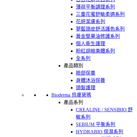
薄荷平衡調理系列
三重花蜜舒敏柔適系列
花妍潔膚系列
蓼藍頭皮舒活護色系列
黃金堅果油修護系列
個人衛生護理
粉紅胡椒美體系列
全系列
產品類別
臉部保養
身體沐浴保養
頭髮護理
Bioderma 貝膚黛瑪
產品系列
CREALINE / SENSIBIO 舒
敏系列
SEBIUM 平衡系列
HYDRABIO 保濕系列