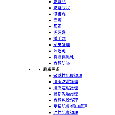
防曬品
防曬底妝
修復霜
面膜
眼霜
潤唇膏
護手霜
頭皮護理
沐浴乳
身體保濕乳
身體防曬
肌膚需求
敏感性肌膚調理
肌膚防曬護理
肌膚遮瑕護理
臉部乾燥護理
身體乾燥護理
受損肌膚/傷口護理
油性肌膚調理