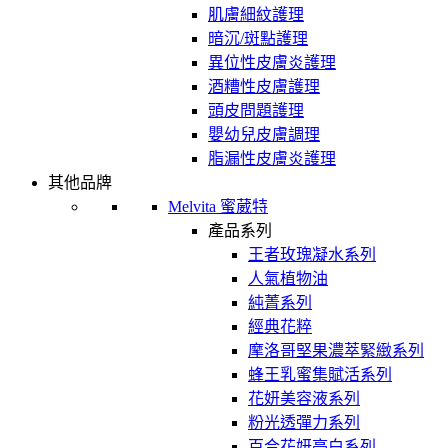
肌膚細紋護理
暗沉/斑點護理
異位性皮膚炎護理
酒糟性皮膚護理
頭皮問題護理
嬰幼兒皮膚調理
脂漏性皮膚炎護理
其他品牌
Melvita 蜜葳特
產品系列
王者玫瑰凝水系列
人氣植物油
純菁系列
經典花粹
摩洛哥堅果濃萃緊緻系列
蜂王乳蜜集賦活系列
花妍美容液系列
粉光透彈力系列
百合花妍亮白系列