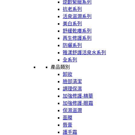
逆齡緊緻系列
抗老系列
活泉滋潤系列
美白系列
舒緩乾癢系列
再生修護系列
防曬系列
雅漾舒護活泉水系列
全系列
產品類別
卸妝
臉部清潔
調理保濕
加強修護-精華
加強修護-眼霜
保濕滋潤
面膜
唇膏
護手霜