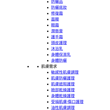
防曬品
防曬底妝
修復霜
面膜
眼霜
潤唇膏
護手霜
頭皮護理
沐浴乳
身體保濕乳
身體防曬
肌膚需求
敏感性肌膚調理
肌膚防曬護理
肌膚遮瑕護理
臉部乾燥護理
身體乾燥護理
受損肌膚/傷口護理
油性肌膚調理