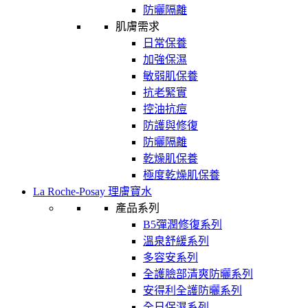
防曬隔離
肌膚需求
日常保養
加強保濕
敏弱肌保養
抗老緊實
控油抗痘
防護與修復
防曬隔離
乾燥肌保養
極度乾燥肌保養
La Roche-Posay 理膚寶水
產品系列
B5彈潤修復系列
溫泉舒緩系列
多容安系列
全護臉部清爽防曬系列
安得利全護防曬系列
全日保濕系列