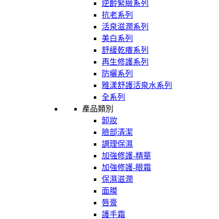
逆齡緊緻系列
抗老系列
活泉滋潤系列
美白系列
舒緩乾癢系列
再生修護系列
防曬系列
雅漾舒護活泉水系列
全系列
產品類別
卸妝
臉部清潔
調理保濕
加強修護-精華
加強修護-眼霜
保濕滋潤
面膜
唇膏
護手霜