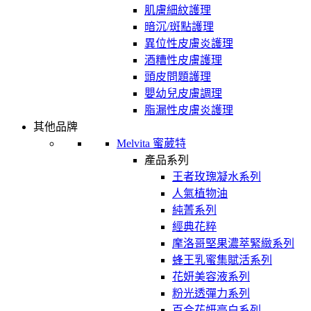
肌膚細紋護理
暗沉/斑點護理
異位性皮膚炎護理
酒糟性皮膚護理
頭皮問題護理
嬰幼兒皮膚調理
脂漏性皮膚炎護理
其他品牌
Melvita 蜜葳特
產品系列
王者玫瑰凝水系列
人氣植物油
純菁系列
經典花粹
摩洛哥堅果濃萃緊緻系列
蜂王乳蜜集賦活系列
花妍美容液系列
粉光透彈力系列
百合花妍亮白系列