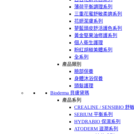
薄荷平衡調理系列
三重花蜜舒敏柔適系列
花妍潔膚系列
蓼藍頭皮舒活護色系列
黃金堅果油修護系列
個人衛生護理
粉紅胡椒美體系列
全系列
產品類別
臉部保養
身體沐浴保養
頭髮護理
Bioderma 貝膚黛瑪
產品系列
CREALINE / SENSIBIO 
SEBIUM 平衡系列
HYDRABIO 保濕系列
ATODERM 滋潤系列