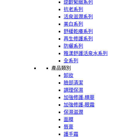
逆齡緊緻系列
抗老系列
活泉滋潤系列
美白系列
舒緩乾癢系列
再生修護系列
防曬系列
雅漾舒護活泉水系列
全系列
產品類別
卸妝
臉部清潔
調理保濕
加強修護-精華
加強修護-眼霜
保濕滋潤
面膜
唇膏
護手霜