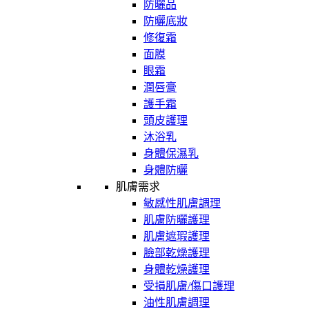
防曬品
防曬底妝
修復霜
面膜
眼霜
潤唇膏
護手霜
頭皮護理
沐浴乳
身體保濕乳
身體防曬
肌膚需求
敏感性肌膚調理
肌膚防曬護理
肌膚遮瑕護理
臉部乾燥護理
身體乾燥護理
受損肌膚/傷口護理
油性肌膚調理