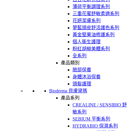
薄荷平衡調理系列
三重花蜜舒敏柔適系列
花妍潔膚系列
蓼藍頭皮舒活護色系列
黃金堅果油修護系列
個人衛生護理
粉紅胡椒美體系列
全系列
產品類別
臉部保養
身體沐浴保養
頭髮護理
Bioderma 貝膚黛瑪
產品系列
CREALINE / SENSIBIO 舒
敏系列
SEBIUM 平衡系列
HYDRABIO 保濕系列