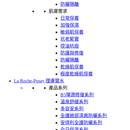
防曬隔離
肌膚需求
日常保養
加強保濕
敏弱肌保養
抗老緊實
控油抗痘
防護與修復
防曬隔離
乾燥肌保養
極度乾燥肌保養
La Roche-Posay 理膚寶水
產品系列
B5彈潤修復系列
溫泉舒緩系列
多容安系列
全護臉部清爽防曬系列
安得利全護防曬系列
全日保濕系列