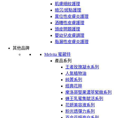
肌膚細紋護理
暗沉/斑點護理
異位性皮膚炎護理
酒糟性皮膚護理
頭皮問題護理
嬰幼兒皮膚調理
脂漏性皮膚炎護理
其他品牌
Melvita 蜜葳特
產品系列
王者玫瑰凝水系列
人氣植物油
純菁系列
經典花粹
摩洛哥堅果濃萃緊緻系列
蜂王乳蜜集賦活系列
花妍美容液系列
粉光透彈力系列
百合花妍亮白系列