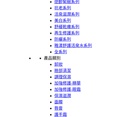
逆齡緊緻系列
抗老系列
活泉滋潤系列
美白系列
舒緩乾癢系列
再生修護系列
防曬系列
雅漾舒護活泉水系列
全系列
產品類別
卸妝
臉部清潔
調理保濕
加強修護-精華
加強修護-眼霜
保濕滋潤
面膜
唇膏
護手霜