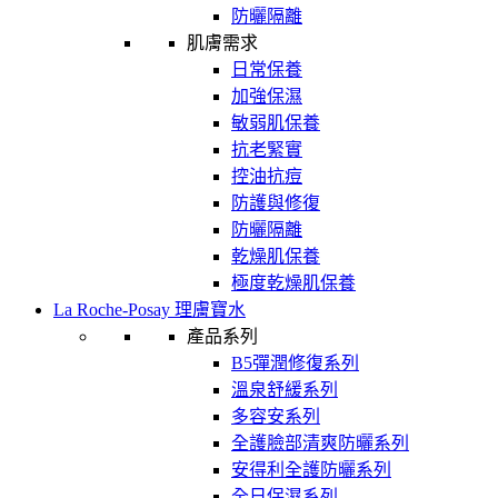
防曬隔離
肌膚需求
日常保養
加強保濕
敏弱肌保養
抗老緊實
控油抗痘
防護與修復
防曬隔離
乾燥肌保養
極度乾燥肌保養
La Roche-Posay 理膚寶水
產品系列
B5彈潤修復系列
溫泉舒緩系列
多容安系列
全護臉部清爽防曬系列
安得利全護防曬系列
全日保濕系列