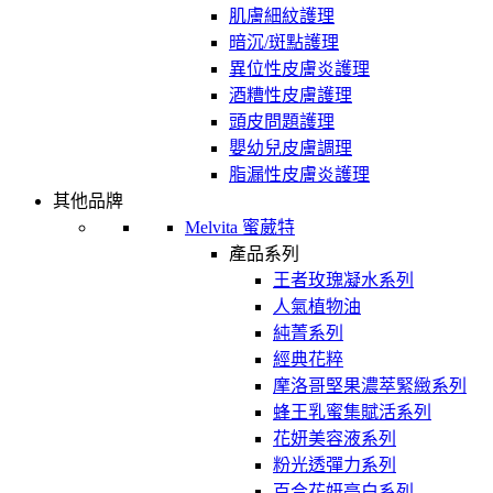
肌膚細紋護理
暗沉/斑點護理
異位性皮膚炎護理
酒糟性皮膚護理
頭皮問題護理
嬰幼兒皮膚調理
脂漏性皮膚炎護理
其他品牌
Melvita 蜜葳特
產品系列
王者玫瑰凝水系列
人氣植物油
純菁系列
經典花粹
摩洛哥堅果濃萃緊緻系列
蜂王乳蜜集賦活系列
花妍美容液系列
粉光透彈力系列
百合花妍亮白系列