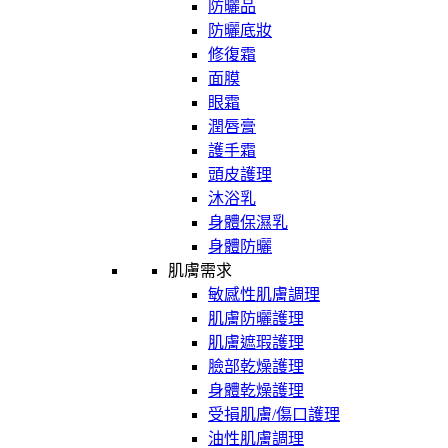
防曬品
防曬底妝
修復霜
面膜
眼霜
潤唇膏
護手霜
頭皮護理
沐浴乳
身體保濕乳
身體防曬
肌膚需求
敏感性肌膚調理
肌膚防曬護理
肌膚遮瑕護理
臉部乾燥護理
身體乾燥護理
受損肌膚/傷口護理
油性肌膚調理