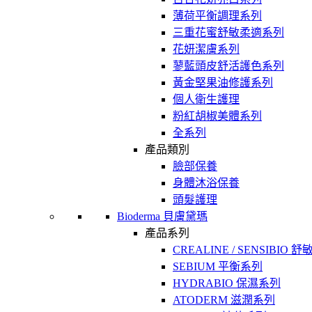
薄荷平衡調理系列
三重花蜜舒敏柔適系列
花妍潔膚系列
蓼藍頭皮舒活護色系列
黃金堅果油修護系列
個人衛生護理
粉紅胡椒美體系列
全系列
產品類別
臉部保養
身體沐浴保養
頭髮護理
Bioderma 貝膚黛瑪
產品系列
CREALINE / SENSIBIO 
SEBIUM 平衡系列
HYDRABIO 保濕系列
ATODERM 滋潤系列