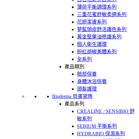
薄荷平衡調理系列
三重花蜜舒敏柔適系列
花妍潔膚系列
蓼藍頭皮舒活護色系列
黃金堅果油修護系列
個人衛生護理
粉紅胡椒美體系列
全系列
產品類別
臉部保養
身體沐浴保養
頭髮護理
Bioderma 貝膚黛瑪
產品系列
CREALINE / SENSIBIO 舒
敏系列
SEBIUM 平衡系列
HYDRABIO 保濕系列