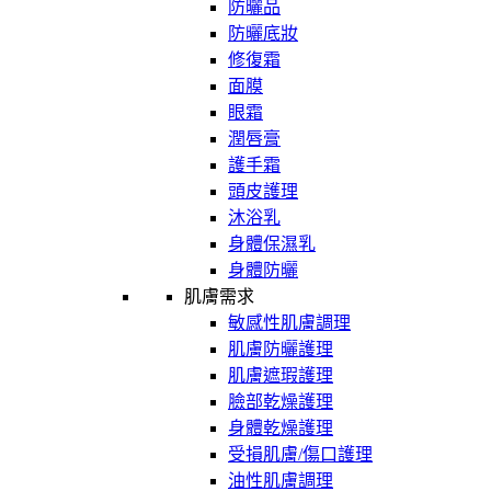
防曬品
防曬底妝
修復霜
面膜
眼霜
潤唇膏
護手霜
頭皮護理
沐浴乳
身體保濕乳
身體防曬
肌膚需求
敏感性肌膚調理
肌膚防曬護理
肌膚遮瑕護理
臉部乾燥護理
身體乾燥護理
受損肌膚/傷口護理
油性肌膚調理