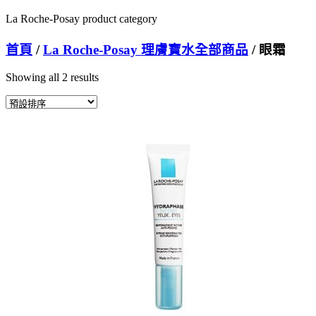
La Roche-Posay product category
首頁
/
La Roche-Posay 理膚寶水全部商品
/ 眼霜
Showing all 2 results