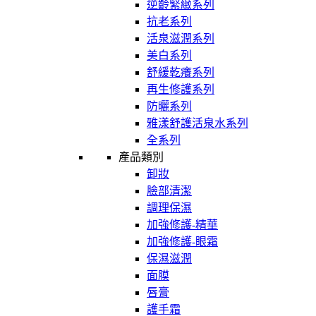
逆齡緊緻系列
抗老系列
活泉滋潤系列
美白系列
舒緩乾癢系列
再生修護系列
防曬系列
雅漾舒護活泉水系列
全系列
產品類別
卸妝
臉部清潔
調理保濕
加強修護-精華
加強修護-眼霜
保濕滋潤
面膜
唇膏
護手霜