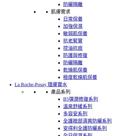
防曬隔離
肌膚需求
日常保養
加強保濕
敏弱肌保養
抗老緊實
控油抗痘
防護與修復
防曬隔離
乾燥肌保養
極度乾燥肌保養
La Roche-Posay 理膚寶水
產品系列
B5彈潤修復系列
溫泉舒緩系列
多容安系列
全護臉部清爽防曬系列
安得利全護防曬系列
全日保濕系列