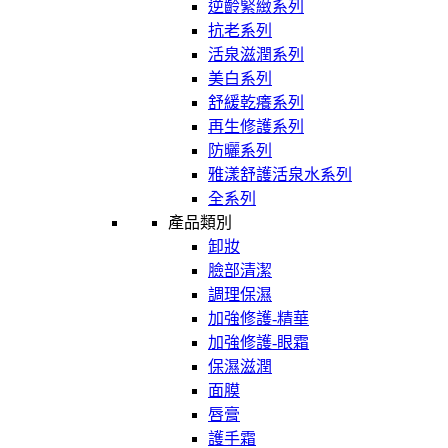
逆齡緊緻系列
抗老系列
活泉滋潤系列
美白系列
舒緩乾癢系列
再生修護系列
防曬系列
雅漾舒護活泉水系列
全系列
產品類別
卸妝
臉部清潔
調理保濕
加強修護-精華
加強修護-眼霜
保濕滋潤
面膜
唇膏
護手霜