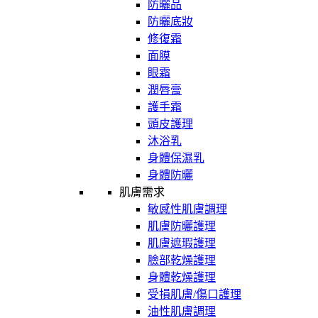
防曬品
防曬底妝
修復霜
面膜
眼霜
潤唇膏
護手霜
頭皮護理
沐浴乳
身體保濕乳
身體防曬
肌膚需求
敏感性肌膚調理
肌膚防曬護理
肌膚遮瑕護理
臉部乾燥護理
身體乾燥護理
受損肌膚/傷口護理
油性肌膚調理