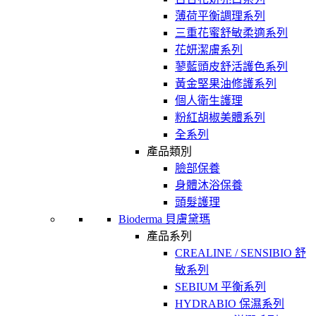
薄荷平衡調理系列
三重花蜜舒敏柔適系列
花妍潔膚系列
蓼藍頭皮舒活護色系列
黃金堅果油修護系列
個人衛生護理
粉紅胡椒美體系列
全系列
產品類別
臉部保養
身體沐浴保養
頭髮護理
Bioderma 貝膚黛瑪
產品系列
CREALINE / SENSIBIO 舒
敏系列
SEBIUM 平衡系列
HYDRABIO 保濕系列