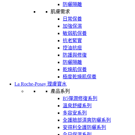
防曬隔離
肌膚需求
日常保養
加強保濕
敏弱肌保養
抗老緊實
控油抗痘
防護與修復
防曬隔離
乾燥肌保養
極度乾燥肌保養
La Roche-Posay 理膚寶水
產品系列
B5彈潤修復系列
溫泉舒緩系列
多容安系列
全護臉部清爽防曬系列
安得利全護防曬系列
全日保濕系列