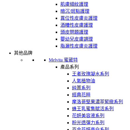
肌膚細紋護理
暗沉/斑點護理
異位性皮膚炎護理
酒糟性皮膚護理
頭皮問題護理
嬰幼兒皮膚調理
脂漏性皮膚炎護理
其他品牌
Melvita 蜜葳特
產品系列
王者玫瑰凝水系列
人氣植物油
純菁系列
經典花粹
摩洛哥堅果濃萃緊緻系列
蜂王乳蜜集賦活系列
花妍美容液系列
粉光透彈力系列
百合花妍亮白系列