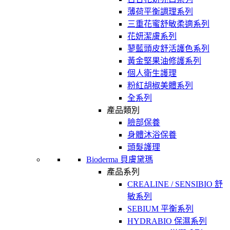
薄荷平衡調理系列
三重花蜜舒敏柔適系列
花妍潔膚系列
蓼藍頭皮舒活護色系列
黃金堅果油修護系列
個人衛生護理
粉紅胡椒美體系列
全系列
產品類別
臉部保養
身體沐浴保養
頭髮護理
Bioderma 貝膚黛瑪
產品系列
CREALINE / SENSIBIO 舒
敏系列
SEBIUM 平衡系列
HYDRABIO 保濕系列