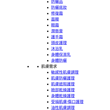
防曬品
防曬底妝
修復霜
面膜
眼霜
潤唇膏
護手霜
頭皮護理
沐浴乳
身體保濕乳
身體防曬
肌膚需求
敏感性肌膚調理
肌膚防曬護理
肌膚遮瑕護理
臉部乾燥護理
身體乾燥護理
受損肌膚/傷口護理
油性肌膚調理