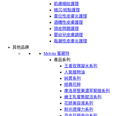
肌膚細紋護理
暗沉/斑點護理
異位性皮膚炎護理
酒糟性皮膚護理
頭皮問題護理
嬰幼兒皮膚調理
脂漏性皮膚炎護理
其他品牌
Melvita 蜜葳特
產品系列
王者玫瑰凝水系列
人氣植物油
純菁系列
經典花粹
摩洛哥堅果濃萃緊緻系列
蜂王乳蜜集賦活系列
花妍美容液系列
粉光透彈力系列
百合花妍亮白系列