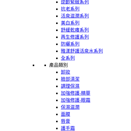
逆齡緊緻系列
抗老系列
活泉滋潤系列
美白系列
舒緩乾癢系列
再生修護系列
防曬系列
雅漾舒護活泉水系列
全系列
產品類別
卸妝
臉部清潔
調理保濕
加強修護-精華
加強修護-眼霜
保濕滋潤
面膜
唇膏
護手霜