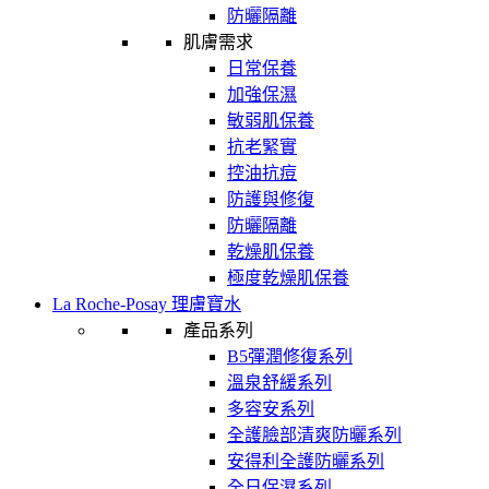
防曬隔離
肌膚需求
日常保養
加強保濕
敏弱肌保養
抗老緊實
控油抗痘
防護與修復
防曬隔離
乾燥肌保養
極度乾燥肌保養
La Roche-Posay 理膚寶水
產品系列
B5彈潤修復系列
溫泉舒緩系列
多容安系列
全護臉部清爽防曬系列
安得利全護防曬系列
全日保濕系列