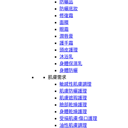
防曬品
防曬底妝
修復霜
面膜
眼霜
潤唇膏
護手霜
頭皮護理
沐浴乳
身體保濕乳
身體防曬
肌膚需求
敏感性肌膚調理
肌膚防曬護理
肌膚遮瑕護理
臉部乾燥護理
身體乾燥護理
受損肌膚/傷口護理
油性肌膚調理