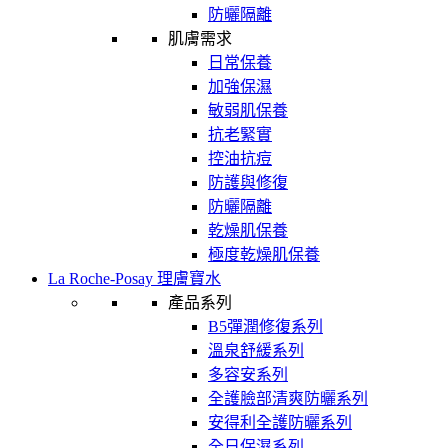
防曬隔離
肌膚需求
日常保養
加強保濕
敏弱肌保養
抗老緊實
控油抗痘
防護與修復
防曬隔離
乾燥肌保養
極度乾燥肌保養
La Roche-Posay 理膚寶水
產品系列
B5彈潤修復系列
溫泉舒緩系列
多容安系列
全護臉部清爽防曬系列
安得利全護防曬系列
全日保濕系列