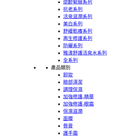
逆齡緊緻系列
抗老系列
活泉滋潤系列
美白系列
舒緩乾癢系列
再生修護系列
防曬系列
雅漾舒護活泉水系列
全系列
產品類別
卸妝
臉部清潔
調理保濕
加強修護-精華
加強修護-眼霜
保濕滋潤
面膜
唇膏
護手霜