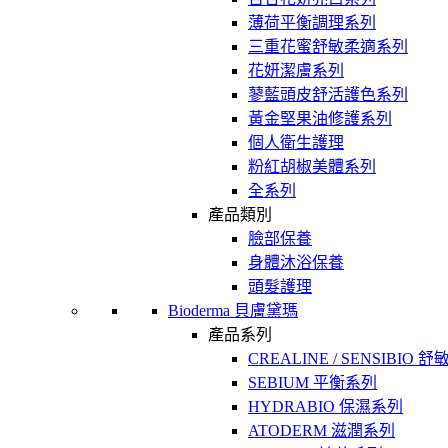
薄荷平衡調理系列
三重花蜜舒敏柔適系列
花妍潔膚系列
蓼藍頭皮舒活護色系列
黃金堅果油修護系列
個人衛生護理
粉紅胡椒美體系列
全系列
產品類別
臉部保養
身體沐浴保養
頭髮護理
Bioderma 貝膚黛瑪
產品系列
CREALINE / SENSIBIO 
SEBIUM 平衡系列
HYDRABIO 保濕系列
ATODERM 滋潤系列