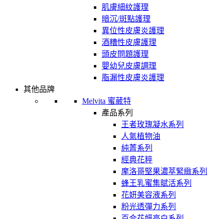
肌膚細紋護理
暗沉/斑點護理
異位性皮膚炎護理
酒糟性皮膚護理
頭皮問題護理
嬰幼兒皮膚調理
脂漏性皮膚炎護理
其他品牌
Melvita 蜜葳特
產品系列
王者玫瑰凝水系列
人氣植物油
純菁系列
經典花粹
摩洛哥堅果濃萃緊緻系列
蜂王乳蜜集賦活系列
花妍美容液系列
粉光透彈力系列
百合花妍亮白系列